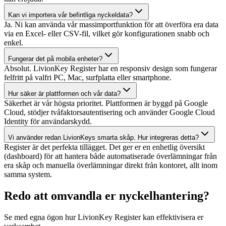
Kan vi importera vår befintliga nyckeldata?
Ja. Ni kan använda vår massimportfunktion för att överföra era data
via en Excel- eller CSV-fil, vilket gör konfigurationen snabb och
enkel.
Fungerar det på mobila enheter?
Absolut. LivionKey Register har en responsiv design som fungerar
felfritt på valfri PC, Mac, surfplatta eller smartphone.
Hur säker är plattformen och vår data?
Säkerhet är vår högsta prioritet. Plattformen är byggd på Google
Cloud, stödjer tvåfaktorsautentisering och använder Google Cloud
Identity för användarskydd.
Vi använder redan LivionKeys smarta skåp. Hur integreras detta?
Register är det perfekta tillägget. Det ger er en enhetlig översikt
(dashboard) för att hantera både automatiserade överlämningar från
era skåp och manuella överlämningar direkt från kontoret, allt inom
samma system.
Redo att omvandla er nyckelhantering?
Se med egna ögon hur LivionKey Register kan effektivisera er