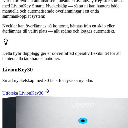
När ni är redo att automatisera, ansluter LivionKey Register sömlöst
med LivionKey Smarta Nyckelskåp — så att ni kan hantera både
manuella och automatiserade överlämningar i ett enda
sammankopplat system:
Nycklar kan överlämnas på kontoret, hämtas från ett skåp eller
återlämnas till valfri plats — allt spåras och loggas automatiskt.
Detta hybridupplägg ger er oöverträffad operativ flexibilitet för att
hantera alla tänkbara situationer.
LivionKey30
Smart nyckelskåp med 30 fack för fysiska nycklar.
Utforska LivionKey30