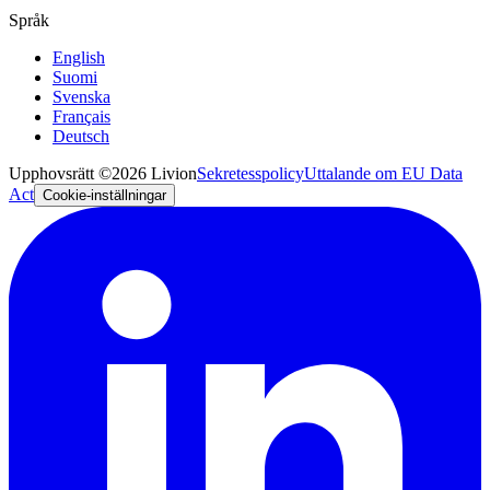
Språk
English
Suomi
Svenska
Français
Deutsch
Upphovsrätt ©2026 Livion
Sekretesspolicy
Uttalande om EU Data
Act
Cookie-inställningar