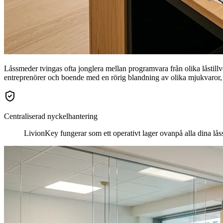
Låssmeder tvingas ofta jonglera mellan programvara från olika låstill
entreprenörer och boende med en rörig blandning av olika mjukvaror, E
Centraliserad nyckelhantering
LivionKey fungerar som ett operativt lager ovanpå alla dina låssy