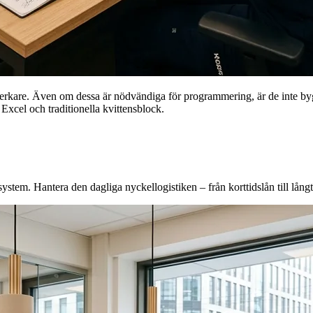
verkare. Även om dessa är nödvändiga för programmering, är de inte bygg
xcel och traditionella kvittensblock.
stem. Hantera den dagliga nyckellogistiken – från korttidslån till långti