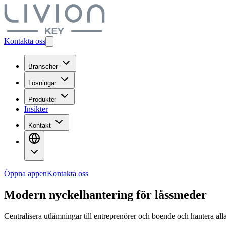
Kontakta oss
Branscher
Lösningar
Produkter
Insikter
Kontakt
Öppna appen
Kontakta oss
Modern
nyckelhantering
för låssmeder
Centralisera utlämningar till entreprenörer och boende och hantera al