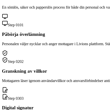
En sömlös, säker och papperslös process för både din personal och va
Step 0
1
0
1
Påbörja överlämning
Personalen väljer nycklar och anger mottagare i Livions plattform. Stä
Step 0
2
0
2
Granskning av villkor
Mottagaren läser igenom användarvillkor och ansvarsförbindelser antin
Step 0
3
0
3
Digital signatur