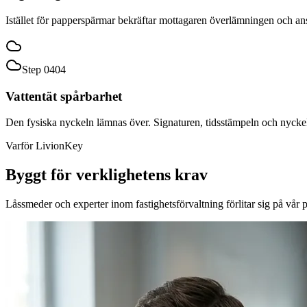
Istället för papperspärmar bekräftar mottagaren överlämningen och ansv
Step 0
4
0
4
Vattentät spårbarhet
Den fysiska nyckeln lämnas över. Signaturen, tidsstämpeln och nyckel-
Varför LivionKey
Byggt för verklighetens krav
Låssmeder och experter inom fastighetsförvaltning förlitar sig på vår p