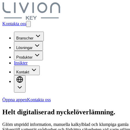
Kontakta oss
Branscher
Lösningar
Produkter
Insikter
Kontakt
Öppna appen
Kontakta oss
Helt digitaliserad nyckelöverlämning.
Glöm utspridd information, manuella kalkylblad och klumpiga gamla sy
Säkerställ vattentät spårbarhet och förbättra säkerheten vid varje utlä