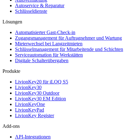
Autoservice & Reparatur
Schlüsseldienste
Lösungen
Automatisierter Gast-Check-in
Zugangsmanagement für Auftragnehmer und Wartung
Mieterwechsel bei Langzeitmieten
Schlüsselmanagement für Mitarbeitende und Schichten
Serviceautomation für Werkstätten
Digitale Schalterübergaben
Produkte
LivionKey20 für iLOQ S5
LivionKey30
LivionKey30 Outdoor
LivionKey30 EM Edition
LivionKeyOne
LivionKeyPad
LivionKey Register
Add-ons
API-Integrationen