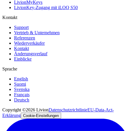
LivionMyKeys
LivionKey-Zugang mit iLOQ S50
Kontakt
Support
Vertrieb & Unternehmen
Referenzen
Wiederverkäufer
Kontakt
Änderungsverlauf
Einblicke
Sprache
English
Suomi
Svenska
Français
Deutsch
Copyright ©2026 Livion
Datenschutzrichtlinie
EU-Data-Act-
Erklärung
Cookie-Einstellungen