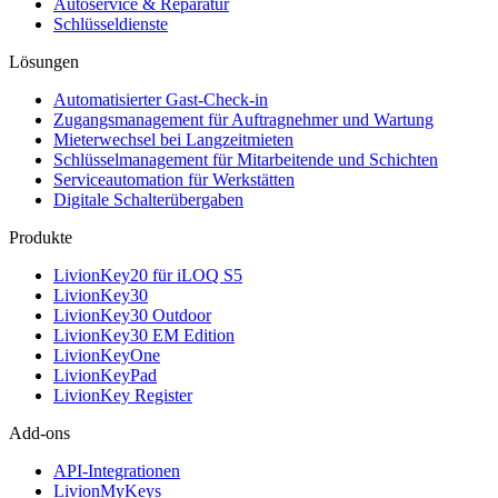
Autoservice & Reparatur
Schlüsseldienste
Lösungen
Automatisierter Gast-Check-in
Zugangsmanagement für Auftragnehmer und Wartung
Mieterwechsel bei Langzeitmieten
Schlüsselmanagement für Mitarbeitende und Schichten
Serviceautomation für Werkstätten
Digitale Schalterübergaben
Produkte
LivionKey20 für iLOQ S5
LivionKey30
LivionKey30 Outdoor
LivionKey30 EM Edition
LivionKeyOne
LivionKeyPad
LivionKey Register
Add-ons
API-Integrationen
LivionMyKeys