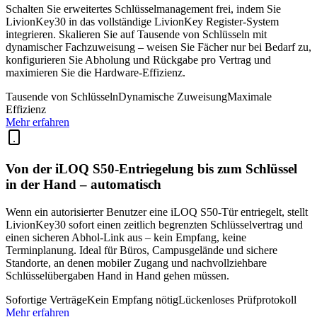
Schalten Sie erweitertes Schlüsselmanagement frei, indem Sie
LivionKey30 in das vollständige LivionKey Register-System
integrieren. Skalieren Sie auf Tausende von Schlüsseln mit
dynamischer Fachzuweisung – weisen Sie Fächer nur bei Bedarf zu,
konfigurieren Sie Abholung und Rückgabe pro Vertrag und
maximieren Sie die Hardware-Effizienz.
Tausende von Schlüsseln
Dynamische Zuweisung
Maximale
Effizienz
Mehr erfahren
Von der iLOQ S50-Entriegelung bis zum Schlüssel
in der Hand – automatisch
Wenn ein autorisierter Benutzer eine iLOQ S50-Tür entriegelt, stellt
LivionKey30 sofort einen zeitlich begrenzten Schlüsselvertrag und
einen sicheren Abhol-Link aus – kein Empfang, keine
Terminplanung. Ideal für Büros, Campusgelände und sichere
Standorte, an denen mobiler Zugang und nachvollziehbare
Schlüsselübergaben Hand in Hand gehen müssen.
Sofortige Verträge
Kein Empfang nötig
Lückenloses Prüfprotokoll
Mehr erfahren