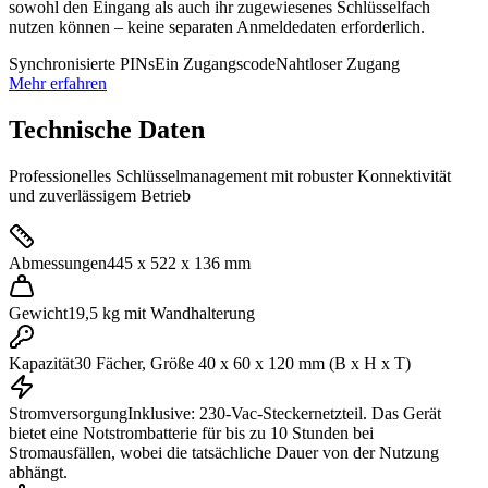
sowohl den Eingang als auch ihr zugewiesenes Schlüsselfach
nutzen können – keine separaten Anmeldedaten erforderlich.
Synchronisierte PINs
Ein Zugangscode
Nahtloser Zugang
Mehr erfahren
Technische Daten
Professionelles Schlüsselmanagement mit robuster Konnektivität
und zuverlässigem Betrieb
Abmessungen
445 x 522 x 136 mm
Gewicht
19,5 kg mit Wandhalterung
Kapazität
30 Fächer, Größe 40 x 60 x 120 mm (B x H x T)
Stromversorgung
Inklusive: 230-Vac-Steckernetzteil. Das Gerät
bietet eine Notstrombatterie für bis zu 10 Stunden bei
Stromausfällen, wobei die tatsächliche Dauer von der Nutzung
abhängt.