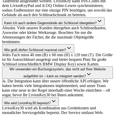
Tastenfeld ausgestattet werden. LivionKey kann PIN-Codes mit
dem LivionKeyPad und iLOQ Online-Lesern synchronisieren,
sodass Endbenutzer nur eine einzige PIN benötigen, um sowohl das
Gebäude als auch den Schlüsselschrank zu betreten.
Kann ich auch andere Gegenstände als Schlüssel übergeben?
Absolut. Viele unserer Kunden übergeben auch Schlüsselkarten,
Ausweise oder kleine Werkzeuge. Beachten Sie nur die
Abmessungen der Fächer, die die maximale Objektgröße
bestimmen.
Wie groß dürfen Schlüssel maximal sein?
Jedes Fach misst 40 mm (B) x 60 mm (H) x 120 mm (T). Die Größe
ist für Autoschlüssel ausgelegt und bietet bequem Platz für große
Schlüssel (einschließlich BMW Display Key) sowie Karten.
Wir verwenden ein Buchungssystem, das nicht auf Ihrer Website
aufgeführt ist – kann es integriert werden?
Ja. Die Integration kann über unsere öffentliche API erfolgen. Wir
haben bereits viele Integrationen implementiert, und unser Team
kann eine neue in der Regel innerhalb einer Woche einrichten – oft
sogar, bevor Ihr LivionKey30 bei Ihnen ankommt.
Wie wird LivionKey30 bepreist?
LivionKey30 wird als Kombination aus Gerätekosten und
monatlicher Servicegebühr bepreist. Der Service umfasst Web-