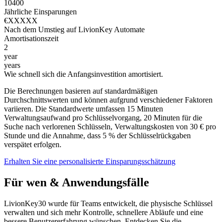
10
400
Jährliche Einsparungen
€XXXXX
Nach dem Umstieg auf LivionKey Automate
Amortisationszeit
2
year
years
Wie schnell sich die Anfangsinvestition amortisiert.
Die Berechnungen basieren auf standardmäßigen
Durchschnittswerten und können aufgrund verschiedener Faktoren
variieren. Die Standardwerte umfassen 15 Minuten
Verwaltungsaufwand pro Schlüsselvorgang, 20 Minuten für die
Suche nach verlorenen Schlüsseln, Verwaltungskosten von 30 € pro
Stunde und die Annahme, dass 5 % der Schlüsselrückgaben
verspätet erfolgen.
Erhalten Sie eine personalisierte Einsparungsschätzung
Für wen & Anwendungsfälle
LivionKey30 wurde für Teams entwickelt, die physische Schlüssel
verwalten und sich mehr Kontrolle, schnellere Abläufe und eine
bessere Benutzererfahrung wünschen. Entdecken Sie die