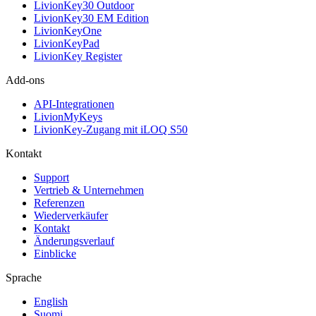
LivionKey30 Outdoor
LivionKey30 EM Edition
LivionKeyOne
LivionKeyPad
LivionKey Register
Add-ons
API-Integrationen
LivionMyKeys
LivionKey-Zugang mit iLOQ S50
Kontakt
Support
Vertrieb & Unternehmen
Referenzen
Wiederverkäufer
Kontakt
Änderungsverlauf
Einblicke
Sprache
English
Suomi