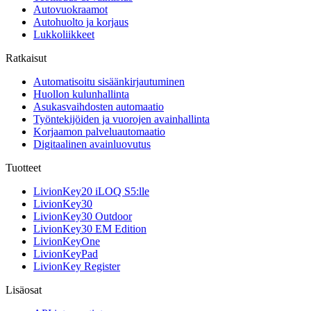
Autovuokraamot
Autohuolto ja korjaus
Lukkoliikkeet
Ratkaisut
Automatisoitu sisäänkirjautuminen
Huollon kulunhallinta
Asukasvaihdosten automaatio
Työntekijöiden ja vuorojen avainhallinta
Korjaamon palveluautomaatio
Digitaalinen avainluovutus
Tuotteet
LivionKey20 iLOQ S5:lle
LivionKey30
LivionKey30 Outdoor
LivionKey30 EM Edition
LivionKeyOne
LivionKeyPad
LivionKey Register
Lisäosat