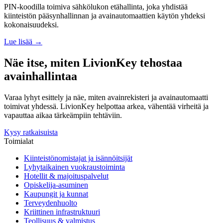
PIN-koodilla toimiva sähkölukon etähallinta, joka yhdistää
kiinteistön pääsynhallinnan ja avainautomaattien käytön yhdeksi
kokonaisuudeksi.
Lue lisää →
Näe itse, miten LivionKey tehostaa
avainhallintaa
Varaa lyhyt esittely ja näe, miten avainrekisteri ja avainautomaatti
toimivat yhdessä. LivionKey helpottaa arkea, vähentää virheitä ja
vapauttaa aikaa tärkeämpiin tehtäviin.
Kysy ratkaisuista
Toimialat
Kiinteistönomistajat ja isännöitsijät
Lyhytaikainen vuokraustoiminta
Hotellit & majoituspalvelut
Opiskelija-asuminen
Kaupungit ja kunnat
Terveydenhuolto
Kriittinen infrastruktuuri
Teollisuus & valmistus