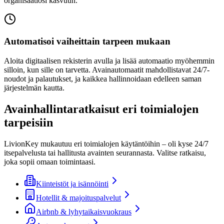
organisaatiosi kasvuun.
Automatisoi vaiheittain tarpeen mukaan
Aloita digitaalisen rekisterin avulla ja lisää automaatio myöhemmin
silloin, kun sille on tarvetta. Avainautomaatit mahdollistavat 24/7-
noudot ja palautukset, ja kaikkea hallinnoidaan edelleen saman
järjestelmän kautta.
Avainhallintaratkaisut eri toimialojen
tarpeisiin
LivionKey mukautuu eri toimialojen käytäntöihin – oli kyse 24/7
itsepalvelusta tai hallitusta avainten seurannasta. Valitse ratkaisu,
joka sopii omaan toimintaasi.
Kiinteistöt ja isännöinti
Hotellit & majoituspalvelut
Airbnb & lyhytaikaisvuokraus