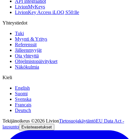
API integraatiot
LivionMyKeys
LivionKey Access iLOQ S50:lle
Yhteystiedot
Tuki
Myynti & Yritys
Referenssit
Jälleenmyyjät
Ota yhteyttä
Ohjelmistopäivitykset
Näkökulmia
Kieli
English
Suomi
Svenska
Français
Deutsch
Tekijänoikeus ©2026 Livion
Tietosuojakäytäntö
EU Data Act -
lausunto
Evästeasetukset