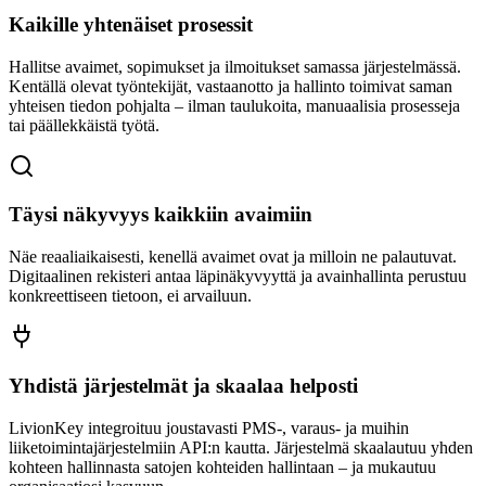
Kaikille yhtenäiset prosessit
Hallitse avaimet, sopimukset ja ilmoitukset samassa järjestelmässä.
Kentällä olevat työntekijät, vastaanotto ja hallinto toimivat saman
yhteisen tiedon pohjalta – ilman taulukoita, manuaalisia prosesseja
tai päällekkäistä työtä.
Täysi näkyvyys kaikkiin avaimiin
Näe reaaliaikaisesti, kenellä avaimet ovat ja milloin ne palautuvat.
Digitaalinen rekisteri antaa läpinäkyvyyttä ja avainhallinta perustuu
konkreettiseen tietoon, ei arvailuun.
Yhdistä järjestelmät ja skaalaa helposti
LivionKey integroituu joustavasti PMS-, varaus- ja muihin
liiketoimintajärjestelmiin API:n kautta. Järjestelmä skaalautuu yhden
kohteen hallinnasta satojen kohteiden hallintaan – ja mukautuu