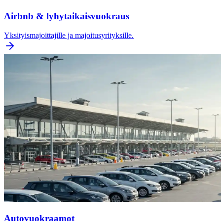
Airbnb & lyhytaikaisvuokraus
Yksityismajoittajille ja majoitusyrityksille.
Autovuokraamot