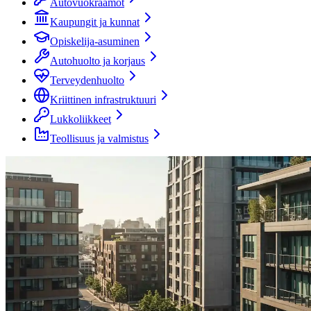
Autovuokraamot
Kaupungit ja kunnat
Opiskelija-asuminen
Autohuolto ja korjaus
Terveydenhuolto
Kriittinen infrastruktuuri
Lukkoliikkeet
Teollisuus ja valmistus