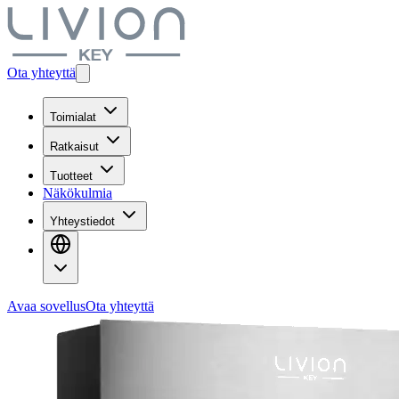
Ota yhteyttä
Toimialat
Ratkaisut
Tuotteet
Näkökulmia
Yhteystiedot
Avaa sovellus
Ota yhteyttä