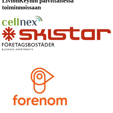
LivionKeyhin päivittäisessä
toiminnoissaan