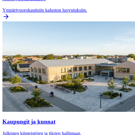
Ympärivuorokautisiin kaluston luovutuksiin.
Kaupungit ja kunnat
Julkisten kiinteistöjen ja tilojen hallintaan.