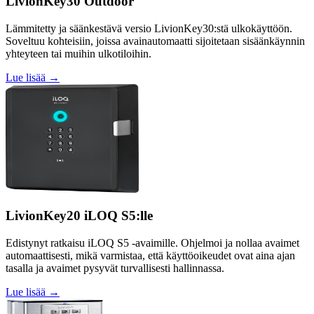
LivionKey30 Outdoor
Lämmitetty ja säänkestävä versio LivionKey30:stä ulkokäyttöön.
Soveltuu kohteisiin, joissa avainautomaatti sijoitetaan sisäänkäynnin
yhteyteen tai muihin ulkotiloihin.
Lue lisää →
LivionKey20 iLOQ S5:lle
Edistynyt ratkaisu iLOQ S5 -avaimille. Ohjelmoi ja nollaa avaimet
automaattisesti, mikä varmistaa, että käyttöoikeudet ovat aina ajan
tasalla ja avaimet pysyvät turvallisesti hallinnassa.
Lue lisää →