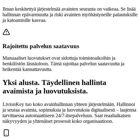
Ilman keskitettyä järjestelmää avainten seuranta on vaikeaa. Se lisää
hallinnan epävarmuutta ja riski avainten myöhästyneille palautuksille
ja katoamisille kasvaa.
Rajoitettu palvelun saatavuus
Manuaaliset luovutukset ovat sidottuja toimistoaikoihin ja
henkilöstön läsnäoloon. Tämä rajoittaa palvelun saatavuutta ja
heikentää kannattavuutta.
Yksi alusta. Täydellinen hallinta
avaimista ja luovutuksista.
LivionKey tuo koko avainhallinnan yhteen järjestelmään. Hallinnoi
ja seuraa avaimia, sopimuksia ja luovutuksia digitaalisesti – laajenna
tarvittaessa automaattiseen 24/7-itsepalveluun. Saat reaaliaikaisen
näkyvyyden ja yhtenäiset prosessit koko organisaatioon.