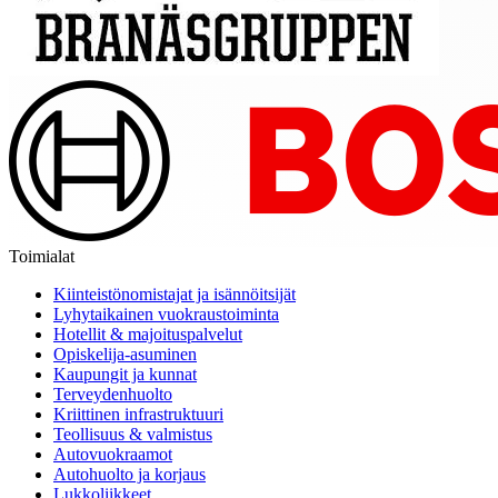
Toimialat
Kiinteistönomistajat ja isännöitsijät
Lyhytaikainen vuokraustoiminta
Hotellit & majoituspalvelut
Opiskelija-asuminen
Kaupungit ja kunnat
Terveydenhuolto
Kriittinen infrastruktuuri
Teollisuus & valmistus
Autovuokraamot
Autohuolto ja korjaus
Lukkoliikkeet