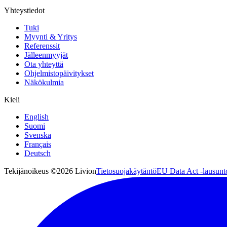
Yhteystiedot
Tuki
Myynti & Yritys
Referenssit
Jälleenmyyjät
Ota yhteyttä
Ohjelmistopäivitykset
Näkökulmia
Kieli
English
Suomi
Svenska
Français
Deutsch
Tekijänoikeus ©2026 Livion
Tietosuojakäytäntö
EU Data Act -lausunt