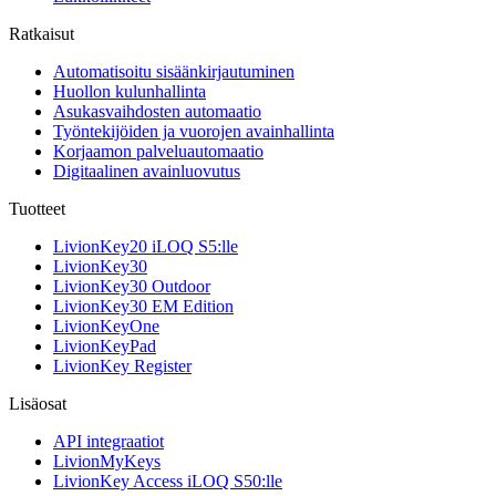
Ratkaisut
Automatisoitu sisäänkirjautuminen
Huollon kulunhallinta
Asukasvaihdosten automaatio
Työntekijöiden ja vuorojen avainhallinta
Korjaamon palveluautomaatio
Digitaalinen avainluovutus
Tuotteet
LivionKey20 iLOQ S5:lle
LivionKey30
LivionKey30 Outdoor
LivionKey30 EM Edition
LivionKeyOne
LivionKeyPad
LivionKey Register
Lisäosat
API integraatiot
LivionMyKeys
LivionKey Access iLOQ S50:lle