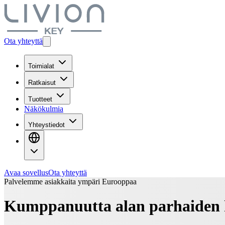
Ota yhteyttä
Toimialat
Ratkaisut
Tuotteet
Näkökulmia
Yhteystiedot
Avaa sovellus
Ota yhteyttä
Palvelemme asiakkaita ympäri Eurooppaa
Kumppanuutta alan parhaiden 