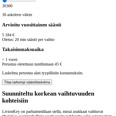
30
300
30 askeleen välein
Arvioitu vuosittainen säästö
5 184 €
Oletus: 20 min säästö per vaihto
Takaisinmaksuaika
< 1 vuosi
Perustuu oletettuun tuntihintaan 45 €
Laskelma perustuu alan tyypillisiin kustannuksiin.
Tilaa tarkempi säästölaskelma
Suunniteltu korkean vaihtuvuuden
kohteisiin
LivionKey on parhaimmillaan siellä, missä asukkaat vaihtuvat