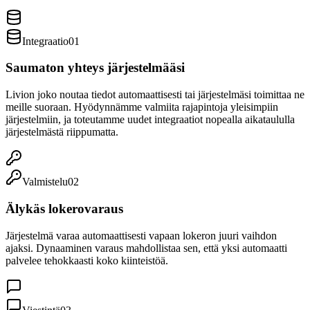
Integraatio
0
1
Saumaton yhteys järjestelmääsi
Livion joko noutaa tiedot automaattisesti tai järjestelmäsi toimittaa ne
meille suoraan. Hyödynnämme valmiita rajapintoja yleisimpiin
järjestelmiin, ja toteutamme uudet integraatiot nopealla aikataululla
järjestelmästä riippumatta.
Valmistelu
0
2
Älykäs lokerovaraus
Järjestelmä varaa automaattisesti vapaan lokeron juuri vaihdon
ajaksi. Dynaaminen varaus mahdollistaa sen, että yksi automaatti
palvelee tehokkaasti koko kiinteistöä.