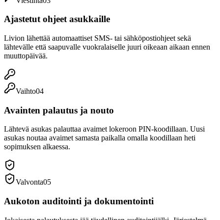
Viestintä
0
3
Ajastetut ohjeet asukkaille
Livion lähettää automaattiset SMS- tai sähköpostiohjeet sekä
lähtevälle että saapuvalle vuokralaiselle juuri oikeaan aikaan ennen
muuttopäivää.
Vaihto
0
4
Avainten palautus ja nouto
Lähtevä asukas palauttaa avaimet lokeroon PIN-koodillaan. Uusi
asukas noutaa avaimet samasta paikalla omalla koodillaan heti
sopimuksen alkaessa.
Valvonta
0
5
Aukoton auditointi ja dokumentointi