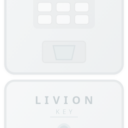
LIVION
KEY