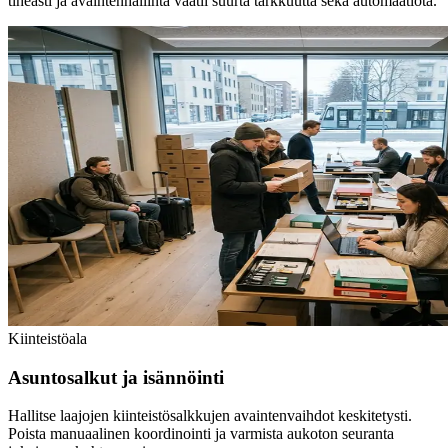
tiheästi ja avaintenhallinta vaatii suurta tarkkuutta sekä automaatiota.
Kiinteistöala
Asuntosalkut ja isännöinti
Hallitse laajojen kiinteistösalkkujen avaintenvaihdot keskitetysti.
Poista manuaalinen koordinointi ja varmista aukoton seuranta