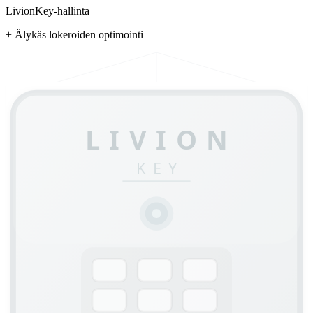
LivionKey-hallinta
+ Älykäs lokeroiden optimointi
LIVION
KEY