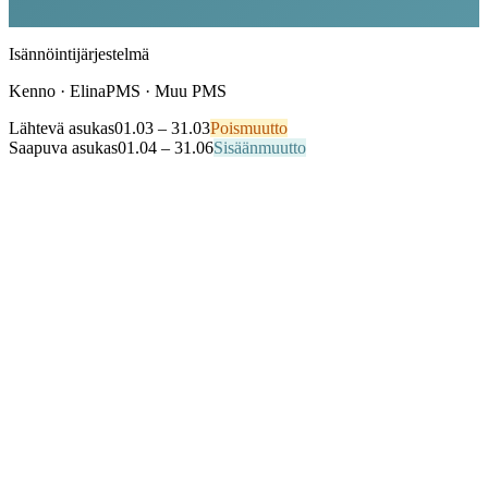
Isännöintijärjestelmä
Kenno · ElinaPMS · Muu PMS
Lähtevä asukas
01.03 – 31.03
Poismuutto
Saapuva asukas
01.04 – 31.06
Sisäänmuutto