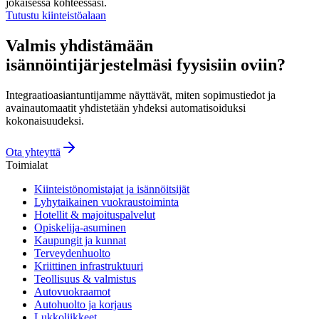
jokaisessa kohteessasi.
Tutustu kiinteistöalaan
Valmis yhdistämään
isännöintijärjestelmäsi fyysisiin oviin?
Integraatioasiantuntijamme näyttävät, miten sopimustiedot ja
avainautomaatit yhdistetään yhdeksi automatisoiduksi
kokonaisuudeksi.
Ota yhteyttä
Toimialat
Kiinteistönomistajat ja isännöitsijät
Lyhytaikainen vuokraustoiminta
Hotellit & majoituspalvelut
Opiskelija-asuminen
Kaupungit ja kunnat
Terveydenhuolto
Kriittinen infrastruktuuri
Teollisuus & valmistus
Autovuokraamot
Autohuolto ja korjaus
Lukkoliikkeet