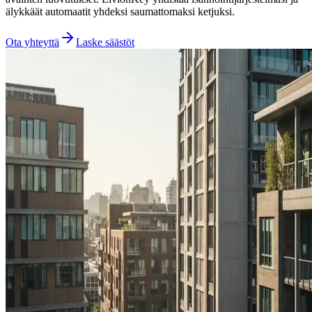
älykkäät automaatit yhdeksi saumattomaksi ketjuksi.
Ota yhteyttä
Laske säästöt