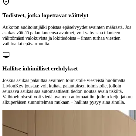
Todisteet, jotka lopettavat väittelyt
Aukoton auditointijälki poistaa epäselvyydet avainten määrästä. Jos
asukas väittää palauttaneensa avaimet, voit vahvistaa tilanteen
välittömästi valokuvista ja lokitiedoista – ilman turhaa viestien
vaihtoa tai epävarmuutta.
Hallitse inhimilliset erehdykset
Joskus asukas palauttaa avaimen toimistolle viesteistä huolimatta.
LivionKey joustaa: voit kuitata palautuksen toimistolle, jolloin
seuraava asukas saa automaattisesti tiedon noutaa avain tiskiltä.
Vaihtoehtoisesti voit viedä avaimen automaattiin, jolloin ketju jatkuu
alkuperäisen suunnitelman mukaan – hallinta pysyy aina sinulla.