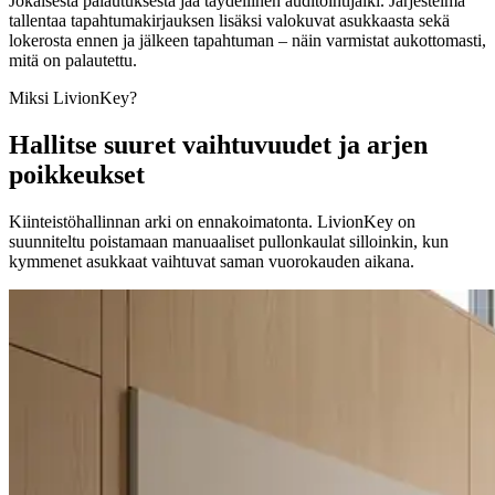
Jokaisesta palautuksesta jää täydellinen auditointijälki. Järjestelmä
tallentaa tapahtumakirjauksen lisäksi valokuvat asukkaasta sekä
lokerosta ennen ja jälkeen tapahtuman – näin varmistat aukottomasti,
mitä on palautettu.
Miksi LivionKey?
Hallitse suuret vaihtuvuudet ja arjen
poikkeukset
Kiinteistöhallinnan arki on ennakoimatonta. LivionKey on
suunniteltu poistamaan manuaaliset pullonkaulat silloinkin, kun
kymmenet asukkaat vaihtuvat saman vuorokauden aikana.