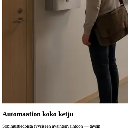
Automaation koko ketju
Sopimustiedoista fyysiseen avaintenvaihtoon — täysin