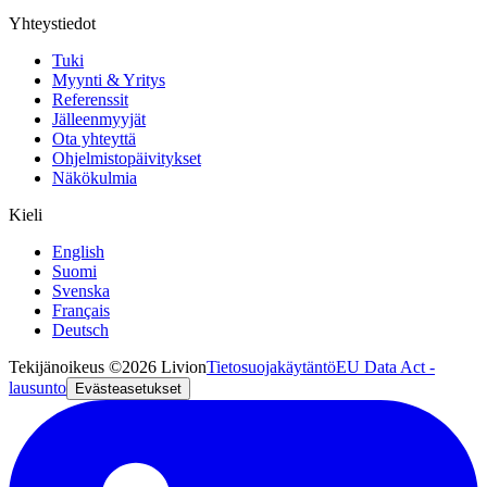
Yhteystiedot
Tuki
Myynti & Yritys
Referenssit
Jälleenmyyjät
Ota yhteyttä
Ohjelmistopäivitykset
Näkökulmia
Kieli
English
Suomi
Svenska
Français
Deutsch
Tekijänoikeus ©2026 Livion
Tietosuojakäytäntö
EU Data Act -
lausunto
Evästeasetukset