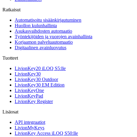
Ratkaisut
Automatisoitu sisäänkirjautuminen
Huollon kulunhallinta
Asukasvaihdosten automaatio
Työntekijöiden ja vuorojen avainhallinta
Korjaamon palveluautomaatio
Digitaalinen avainluovutus
Tuotteet
LivionKey20 iLOQ S5:lle
LivionKey30
LivionKey30 Outdoor
LivionKey30 EM Edition
LivionKeyOne
LivionKeyPad
LivionKey Register
Lisäosat
API integraatiot
LivionMyKeys
LivionKey Access iLOQ S50:lle