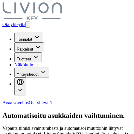
Ota yhteyttä
Toimialat
Ratkaisut
Tuotteet
Näkökulmia
Yhteystiedot
Avaa sovellus
Ota yhteyttä
Automatisoitu asukkaiden vaihtuminen.
Vapauta tiimisi avainrumbasta ja automatisoi muuttoihin liittyvät
avainten luovutukset. LivionKey yhdistää isännöintijärjestelmäsi ja