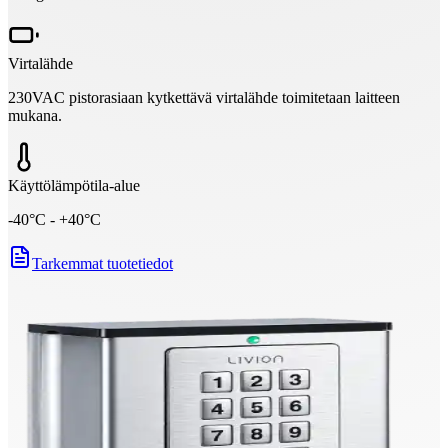
Virtalähde
230VAC pistorasiaan kytkettävä virtalähde toimitetaan laitteen
mukana.
Käyttölämpötila-alue
-40°C - +40°C
Tarkemmat tuotetiedot