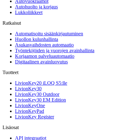
Autovuokraamot
Autohuolto ja korjaus
Lukkoliikkeet
Ratkaisut
Automatisoitu sisäänkirjautuminen
Huollon kulunhallinta
Asukasvaihdosten automaatio
Työntekijöiden ja vuorojen avainhallinta
Korjaamon palveluautomaatio
Digitaalinen avainluovutus
Tuotteet
LivionKey20 iLOQ S5:lle
LivionKey30
LivionKey30 Outdoor
LivionKey30 EM Edition
LivionKeyOne
LivionKeyPad
LivionKey Register
Lisäosat
API integraatiot