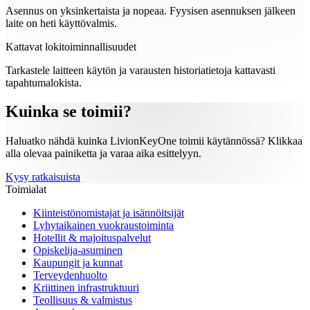
Asennus on yksinkertaista ja nopeaa. Fyysisen asennuksen jälkeen
laite on heti käyttövalmis.
Kattavat lokitoiminnallisuudet
Tarkastele laitteen käytön ja varausten historiatietoja kattavasti
tapahtumalokista.
Kuinka se toimii?
Haluatko nähdä kuinka LivionKeyOne toimii käytännössä? Klikkaa
alla olevaa painiketta ja varaa aika esittelyyn.
Kysy ratkaisuista
Toimialat
Kiinteistönomistajat ja isännöitsijät
Lyhytaikainen vuokraustoiminta
Hotellit & majoituspalvelut
Opiskelija-asuminen
Kaupungit ja kunnat
Terveydenhuolto
Kriittinen infrastruktuuri
Teollisuus & valmistus