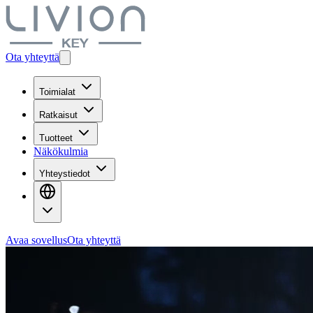
Ota yhteyttä
Toimialat
Ratkaisut
Tuotteet
Näkökulmia
Yhteystiedot
Avaa sovellus
Ota yhteyttä