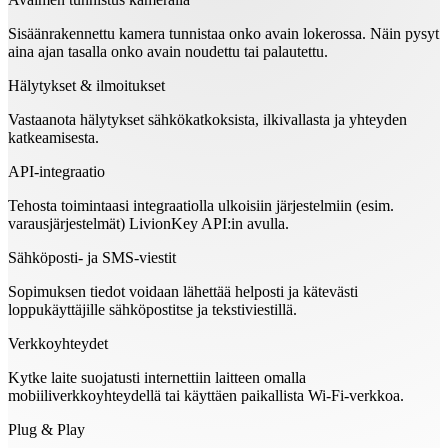
Sisäänrakennettu kamera tunnistaa onko avain lokerossa. Näin pysyt
aina ajan tasalla onko avain noudettu tai palautettu.
Hälytykset & ilmoitukset
Vastaanota hälytykset sähkökatkoksista, ilkivallasta ja yhteyden
katkeamisesta.
API-integraatio
Tehosta toimintaasi integraatiolla ulkoisiin järjestelmiin (esim.
varausjärjestelmät) LivionKey API:in avulla.
Sähköposti- ja SMS-viestit
Sopimuksen tiedot voidaan lähettää helposti ja kätevästi
loppukäyttäjille sähköpostitse ja tekstiviestillä.
Verkkoyhteydet
Kytke laite suojatusti internettiin laitteen omalla
mobiiliverkkoyhteydellä tai käyttäen paikallista Wi-Fi-verkkoa.
Plug & Play