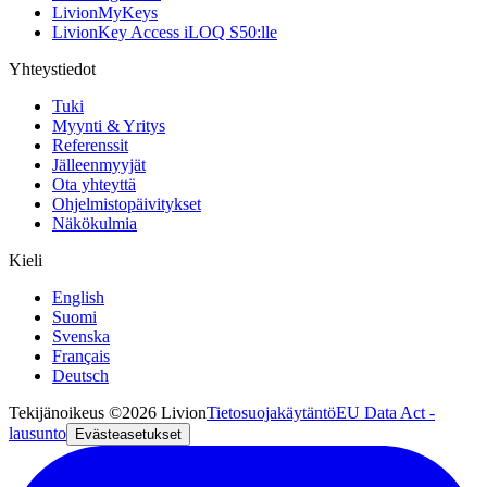
LivionMyKeys
LivionKey Access iLOQ S50:lle
Yhteystiedot
Tuki
Myynti & Yritys
Referenssit
Jälleenmyyjät
Ota yhteyttä
Ohjelmistopäivitykset
Näkökulmia
Kieli
English
Suomi
Svenska
Français
Deutsch
Tekijänoikeus ©2026 Livion
Tietosuojakäytäntö
EU Data Act -
lausunto
Evästeasetukset