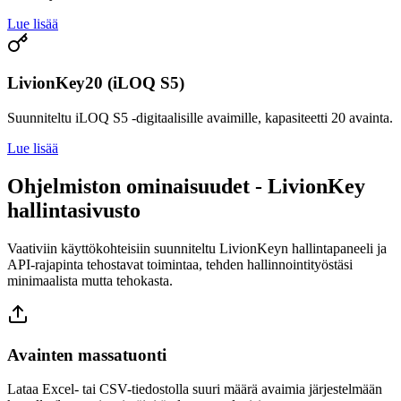
Lue lisää
LivionKey20 (iLOQ S5)
Suunniteltu iLOQ S5 -digitaalisille avaimille, kapasiteetti 20 avainta.
Lue lisää
Ohjelmiston ominaisuudet - LivionKey
hallintasivusto
Vaativiin käyttökohteisiin suunniteltu LivionKeyn hallintapaneeli ja
API-rajapinta tehostavat toimintaa, tehden hallinnointityöstäsi
minimaalista mutta tehokasta.
Avainten massatuonti
Lataa Excel- tai CSV-tiedostolla suuri määrä avaimia järjestelmään