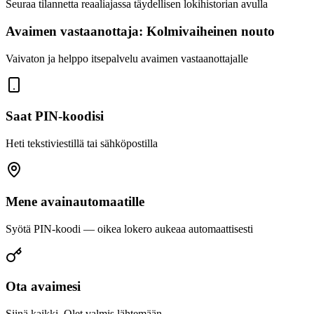
Seuraa tilannetta reaaliajassa täydellisen lokihistorian avulla
Avaimen vastaanottaja: Kolmivaiheinen nouto
Vaivaton ja helppo itsepalvelu avaimen vastaanottajalle
Saat PIN-koodisi
Heti tekstiviestillä tai sähköpostilla
Mene avainautomaatille
Syötä PIN-koodi — oikea lokero aukeaa automaattisesti
Ota avaimesi
Siinä kaikki. Olet valmis lähtemään.