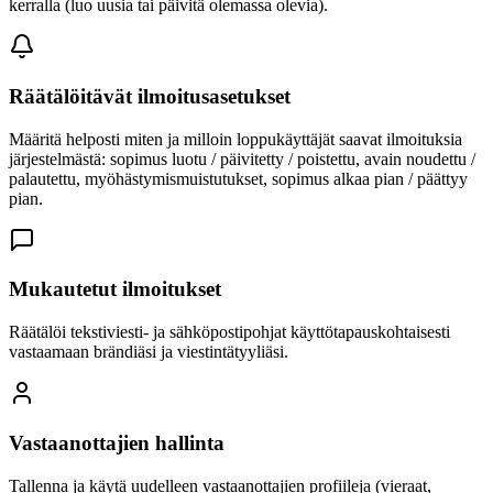
kerralla (luo uusia tai päivitä olemassa olevia).
Räätälöitävät ilmoitusasetukset
Määritä helposti miten ja milloin loppukäyttäjät saavat ilmoituksia
järjestelmästä: sopimus luotu / päivitetty / poistettu, avain noudettu /
palautettu, myöhästymismuistutukset, sopimus alkaa pian / päättyy
pian.
Mukautetut ilmoitukset
Räätälöi tekstiviesti- ja sähköpostipohjat käyttötapauskohtaisesti
vastaamaan brändiäsi ja viestintätyyliäsi.
Vastaanottajien hallinta
Tallenna ja käytä uudelleen vastaanottajien profiileja (vieraat,