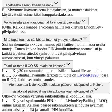
Tarvitseeko asennukseen seinän?
Ei. Myymme lisävarusteena lattiajalustan, ja monet asiakkaat
käyttävät sitä esimerkiksi kauppakeskuksissa.
Voiko useita avainkaappeja hallita yhdestä paikasta?
Kyllä. Kaikkia kaappeja voidaan hallita keskitetysti LivionKey -
pilvipalvelussa.
Mitä tapahtuu, jos sähköt tai internet-yhteys katkeaa?
Sisäänrakennettu akkuvarmennus pitää laitteen toiminnassa useita
tunteja. Ennen katkoa luodut PIN-koodit toimivat normaalisti ja
kaikki tapahtumatiedot synkronoituvat pilvipalveluun
automaattisesti, kun yhteys palautuu.
Toimiiko tämä iLOQ S5 -avainten kanssa?
LivionKey30 on suunniteltu perinteisille mekaanisille avaimille.
iLOQ S5 -digitaaliavaimille tarkoitettu tuote on
LivionKey20
, jossa
on iLOQ-kohtaiset ominaisuudet.
Aion asentaa LivionKey30:n aulaan pääoven sisäpuolelle. Kuinka
asiakkaat pääsevät sisään aukioloaikojen ulkopuolella?
Ulko-ovi voidaan varustaa sähkölukolla ja koodilukijalla.
LivionKey voi synkronoida PIN-koodit LivionKeyPadiin ja iLOQ
online lukijaan. Asiakas pääsee rakennukseen ja noutaa avaimen
automaatista yhdellä ja samalla PIN-koodilla.