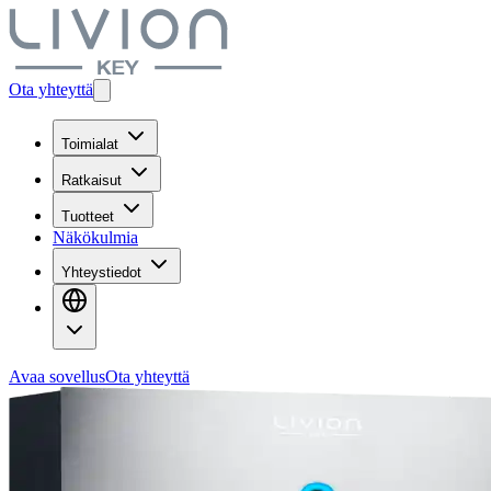
Ota yhteyttä
Toimialat
Ratkaisut
Tuotteet
Näkökulmia
Yhteystiedot
Avaa sovellus
Ota yhteyttä