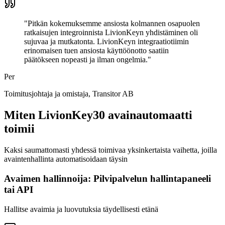
"
Pitkän kokemuksemme ansiosta kolmannen osapuolen
ratkaisujen integroinnista LivionKeyn yhdistäminen oli
sujuvaa ja mutkatonta. LivionKeyn integraatiotiimin
erinomaisen tuen ansiosta käyttöönotto saatiin
päätökseen nopeasti ja ilman ongelmia.
"
Per
Toimitusjohtaja ja omistaja
, Transitor AB
Miten LivionKey30 avainautomaatti
toimii
Kaksi saumattomasti yhdessä toimivaa yksinkertaista vaihetta, joilla
avaintenhallinta automatisoidaan täysin
Avaimen hallinnoija: Pilvipalvelun hallintapaneeli
tai API
Hallitse avaimia ja luovutuksia täydellisesti etänä