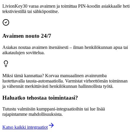
LivionKey30 varaa avaimen ja toimittaa PIN-koodin asiakkaalle heti
tekstiviestillä tai sähköpostitse.
Avaimen nouto 24/7
Asiakas noutaa avaimen itsenäisesti – ilman henkilökunnan apua tai
aikataulujen sovittelua.
Miksi tämä kannattaa? Korvaa manuaalinen avainrumba
luotettavalla tausta-automaatiolla. Varmistat virheettömän toiminnan
ja vähennät merkittävästi henkilökunnan hallinnollista työtä.
Haluatko tehostaa toimintaasi?
Tutustu valmiisiin kumppani-integraatioihin tai lue lisää
rajapintamme mahdollisuuksista.
Katso kaikki integraatiot