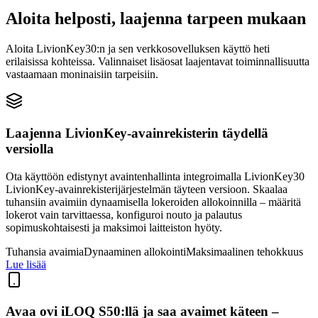
Aloita helposti, laajenna tarpeen mukaan
Aloita LivionKey30:n ja sen verkkosovelluksen käyttö heti
erilaisissa kohteissa. Valinnaiset lisäosat laajentavat toiminnallisuutta
vastaamaan moninaisiin tarpeisiin.
Laajenna LivionKey-avainrekisterin täydellä
versiolla
Ota käyttöön edistynyt avaintenhallinta integroimalla LivionKey30
LivionKey-avainrekisterijärjestelmän täyteen versioon. Skaalaa
tuhansiin avaimiin dynaamisella lokeroiden allokoinnilla – määritä
lokerot vain tarvittaessa, konfiguroi nouto ja palautus
sopimuskohtaisesti ja maksimoi laitteiston hyöty.
Tuhansia avaimia
Dynaaminen allokointi
Maksimaalinen tehokkuus
Lue lisää
Avaa ovi iLOQ S50:llä ja saa avaimet käteen –