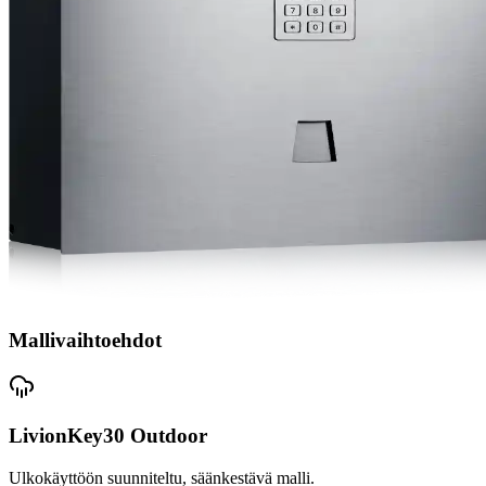
Mallivaihtoehdot
LivionKey30 Outdoor
Ulkokäyttöön suunniteltu, säänkestävä malli.