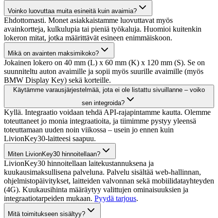
Voinko luovuttaa muita esineitä kuin avaimia?
Ehdottomasti. Monet asiakkaistamme luovuttavat myös
avainkortteja, kulkulupia tai pieniä työkaluja. Huomioi kuitenkin
lokeron mitat, jotka määrittävät esineen enimmäiskoon.
Mikä on avainten maksimikoko?
Jokainen lokero on 40 mm (L) x 60 mm (K) x 120 mm (S). Se on
suunniteltu auton avaimille ja sopii myös suurille avaimille (myös
BMW Display Key) sekä korteille.
Käytämme varausjärjestelmää, jota ei ole listattu sivuillanne – voiko
sen integroida?
Kyllä. Integraatio voidaan tehdä API-rajapintamme kautta. Olemme
toteuttaneet jo monia integraatioita, ja tiimimme pystyy yleensä
toteuttamaan uuden noin viikossa – usein jo ennen kuin
LivionKey30-laitteesi saapuu.
Miten LivionKey30 hinnoitellaan?
LivionKey30 hinnoitellaan laitekustannuksena ja
kuukausimaksullisena palveluna. Palvelu sisältää web-hallinnan,
ohjelmistopäivitykset, laitteiden valvonnan sekä mobiilidatayhteyden
(4G). Kuukausihinta määräytyy valittujen ominaisuuksien ja
integraatiotarpeiden mukaan.
Pyydä tarjous
.
Mitä toimitukseen sisältyy?