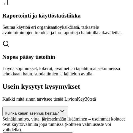
Raportointi ja käyttöstatistiikka
Seuraa käyttöä eri organisaatioyksiköissä, tarkastele
avaintoimintojen trendejä ja luo raportteja halutuilla aikaväleillä.
Nopea pääsy tietoihin
Löydä sopimukset, lokerot, avaimet tai tapahtumat sekunneissa
tehokkaan haun, suodattimien ja lajittelun avulla.
Usein kysytyt kysymykset
Kaikki mitä sinun tarvitsee tietää LivionKey30:stä
Kuinka kauan asennus kestää?
Seinäkiinnitys, virta, järjestelmään lisääminen – useimmat kohteet
ovat käyttövalmiita jopa tunnissa (kohteen valmiusaste voi
vaihdella).