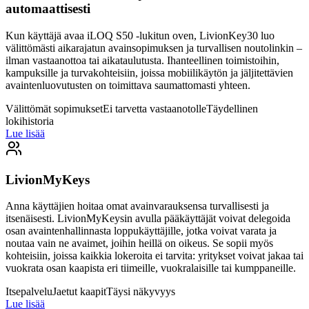
automaattisesti
Kun käyttäjä avaa iLOQ S50 -lukitun oven, LivionKey30 luo
välittömästi aikarajatun avainsopimuksen ja turvallisen noutolinkin –
ilman vastaanottoa tai aikataulutusta. Ihanteellinen toimistoihin,
kampuksille ja turvakohteisiin, joissa mobiilikäytön ja jäljitettävien
avaintenluovutusten on toimittava saumattomasti yhteen.
Välittömät sopimukset
Ei tarvetta vastaanotolle
Täydellinen
lokihistoria
Lue lisää
LivionMyKeys
Anna käyttäjien hoitaa omat avainvarauksensa turvallisesti ja
itsenäisesti. LivionMyKeysin avulla pääkäyttäjät voivat delegoida
osan avaintenhallinnasta loppukäyttäjille, jotka voivat varata ja
noutaa vain ne avaimet, joihin heillä on oikeus. Se sopii myös
kohteisiin, joissa kaikkia lokeroita ei tarvita: yritykset voivat jakaa tai
vuokrata osan kaapista eri tiimeille, vuokralaisille tai kumppaneille.
Itsepalvelu
Jaetut kaapit
Täysi näkyvyys
Lue lisää