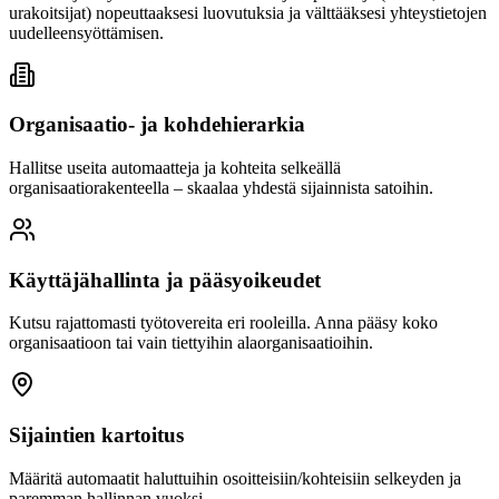
urakoitsijat) nopeuttaaksesi luovutuksia ja välttääksesi yhteystietojen
uudelleensyöttämisen.
Organisaatio- ja kohdehierarkia
Hallitse useita automaatteja ja kohteita selkeällä
organisaatiorakenteella – skaalaa yhdestä sijainnista satoihin.
Käyttäjähallinta ja pääsyoikeudet
Kutsu rajattomasti työtovereita eri rooleilla. Anna pääsy koko
organisaatioon tai vain tiettyihin alaorganisaatioihin.
Sijaintien kartoitus
Määritä automaatit haluttuihin osoitteisiin/kohteisiin selkeyden ja
paremman hallinnan vuoksi.