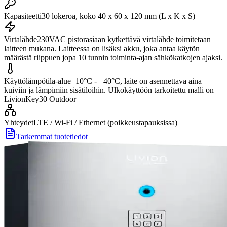
Kapasiteetti
30 lokeroa, koko 40 x 60 x 120 mm (L x K x S)
Virtalähde
230VAC pistorasiaan kytkettävä virtalähde toimitetaan
laitteen mukana. Laitteessa on lisäksi akku, joka antaa käytön
määrästä riippuen jopa 10 tunnin toiminta-ajan sähkökatkojen ajaksi.
Käyttölämpötila-alue
+10°C - +40°C, laite on asennettava aina
kuiviin ja lämpimiin sisätiloihin. Ulkokäyttöön tarkoitettu malli on
LivionKey30 Outdoor
Yhteydet
LTE / Wi-Fi / Ethernet (poikkeustapauksissa)
Tarkemmat tuotetiedot