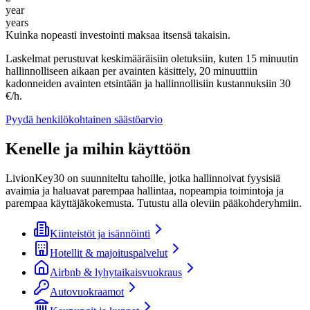
year
years
Kuinka nopeasti investointi maksaa itsensä takaisin.
Laskelmat perustuvat keskimääräisiin oletuksiin, kuten 15 minuutin
hallinnolliseen aikaan per avainten käsittely, 20 minuuttiin
kadonneiden avainten etsintään ja hallinnollisiin kustannuksiin 30
€/h.
Pyydä henkilökohtainen säästöarvio
Kenelle ja mihin käyttöön
LivionKey30 on suunniteltu tahoille, jotka hallinnoivat fyysisiä
avaimia ja haluavat parempaa hallintaa, nopeampia toimintoja ja
parempaa käyttäjäkokemusta. Tutustu alla oleviin pääkohderyhmiin.
Kiinteistöt ja isännöinti
Hotellit & majoituspalvelut
Airbnb & lyhytaikaisvuokraus
Autovuokraamot