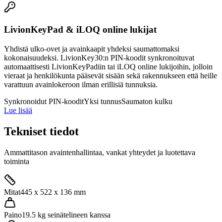
LivionKeyPad & iLOQ online lukijat
Yhdistä ulko-ovet ja avainkaapit yhdeksi saumattomaksi
kokonaisuudeksi. LivionKey30:n PIN-koodit synkronoituvat
automaattisesti LivionKeyPadiin tai iLOQ online lukijoihin, jolloin
vieraat ja henkilökunta pääsevät sisään sekä rakennukseen että heille
varattuun avainlokeroon ilman erillisiä tunnuksia.
Synkronoidut PIN-koodit
Yksi tunnus
Saumaton kulku
Lue lisää
Tekniset tiedot
Ammattitason avaintenhallintaa, vankat yhteydet ja luotettava
toiminta
Mitat
445 x 522 x 136 mm
Paino
19.5 kg seinätelineen kanssa