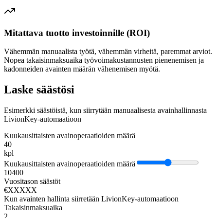
Mitattava tuotto investoinnille (ROI)
Vähemmän manuaalista työtä, vähemmän virheitä, paremmat arviot.
Nopea takaisinmaksuaika työvoimakustannusten pienenemisen ja
kadonneiden avainten määrän vähenemisen myötä.
Laske säästösi
Esimerkki säästöistä, kun siirrytään manuaalisesta avainhallinnasta
LivionKey-automaatioon
Kuukausittaisten avainoperaatioiden määrä
40
kpl
Kuukausittaisten avainoperaatioiden määrä
10
400
Vuositason säästöt
€XXXXX
Kun avainten hallinta siirretään LivionKey-automaatioon
Takaisinmaksuaika
2