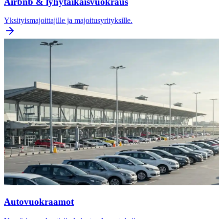
Airbnb & lyhytaikaisvuokraus
Yksityismajoittajille ja majoitusyrityksille.
Autovuokraamot