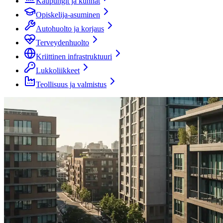
Kaupungit ja kunnat
Opiskelija-asuminen
Autohuolto ja korjaus
Terveydenhuolto
Kriittinen infrastruktuuri
Lukkoliikkeet
Teollisuus ja valmistus