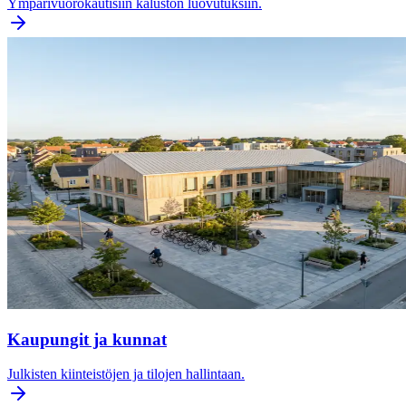
Ympärivuorokautisiin kaluston luovutuksiin.
Kaupungit ja kunnat
Julkisten kiinteistöjen ja tilojen hallintaan.