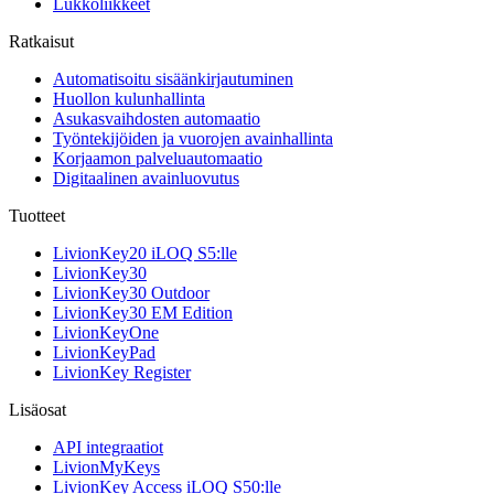
Lukkoliikkeet
Ratkaisut
Automatisoitu sisäänkirjautuminen
Huollon kulunhallinta
Asukasvaihdosten automaatio
Työntekijöiden ja vuorojen avainhallinta
Korjaamon palveluautomaatio
Digitaalinen avainluovutus
Tuotteet
LivionKey20 iLOQ S5:lle
LivionKey30
LivionKey30 Outdoor
LivionKey30 EM Edition
LivionKeyOne
LivionKeyPad
LivionKey Register
Lisäosat
API integraatiot
LivionMyKeys
LivionKey Access iLOQ S50:lle