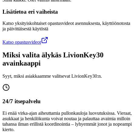
Lisätietoa eri vaiheista
Katso yksityiskohtaiset opastusvideot asennuksesta, käyttöönotosta
ja päivittäisestä käytöstä
Katso opastusvideot
Miksi valita älykäs LivionKey30
avainkaappi
Syyt, miksi asiakkaamme valitsevat LivionKey30:n.
24/7 itsepalvelu
Ei enää virka-ajan aiheuttamia pullonkauloja luovutuksissa. Vieraat,
asukkaat ja henkilökunta voivat noutaa ja palauttaa avaimia milloin
tahansa ilman erillistä koordinointia – lyhyemmät jonot ja nopeampi
kierto.