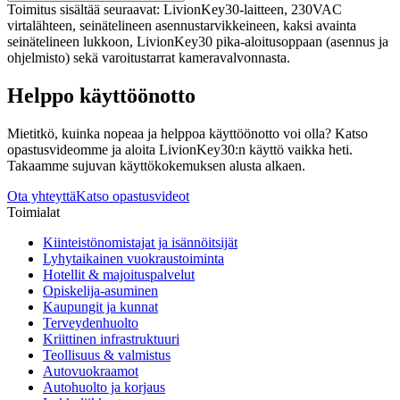
Toimitus sisältää seuraavat: LivionKey30-laitteen, 230VAC
virtalähteen, seinätelineen asennustarvikkeineen, kaksi avainta
seinätelineen lukkoon, LivionKey30 pika-aloitusoppaan (asennus ja
ohjelmisto) sekä varoitustarrat kameravalvonnasta.
Helppo käyttöönotto
Mietitkö, kuinka nopeaa ja helppoa käyttöönotto voi olla? Katso
opastusvideomme ja aloita LivionKey30:n käyttö vaikka heti.
Takaamme sujuvan käyttökokemuksen alusta alkaen.
Ota yhteyttä
Katso opastusvideot
Toimialat
Kiinteistönomistajat ja isännöitsijät
Lyhytaikainen vuokraustoiminta
Hotellit & majoituspalvelut
Opiskelija-asuminen
Kaupungit ja kunnat
Terveydenhuolto
Kriittinen infrastruktuuri
Teollisuus & valmistus
Autovuokraamot
Autohuolto ja korjaus