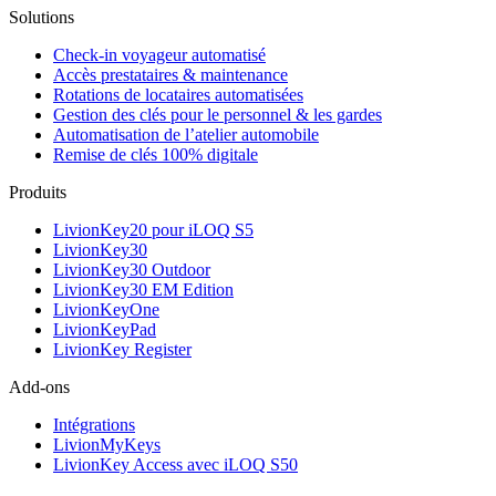
Solutions
Check-in voyageur automatisé
Accès prestataires & maintenance
Rotations de locataires automatisées
Gestion des clés pour le personnel & les gardes
Automatisation de l’atelier automobile
Remise de clés 100% digitale
Produits
LivionKey20 pour iLOQ S5
LivionKey30
LivionKey30 Outdoor
LivionKey30 EM Edition
LivionKeyOne
LivionKeyPad
LivionKey Register
Add-ons
Intégrations
LivionMyKeys
LivionKey Access avec iLOQ S50