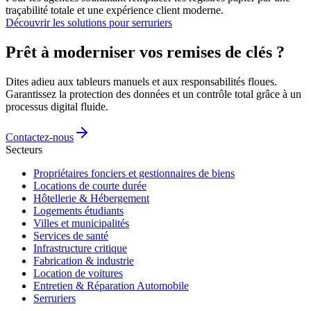
traçabilité totale et une expérience client moderne.
Découvrir les solutions pour serruriers
Prêt à moderniser vos remises de clés ?
Dites adieu aux tableurs manuels et aux responsabilités floues.
Garantissez la protection des données et un contrôle total grâce à un
processus digital fluide.
Contactez-nous
Secteurs
Propriétaires fonciers et gestionnaires de biens
Locations de courte durée
Hôtellerie & Hébergement
Logements étudiants
Villes et municipalités
Services de santé
Infrastructure critique
Fabrication & industrie
Location de voitures
Entretien & Réparation Automobile
Serruriers