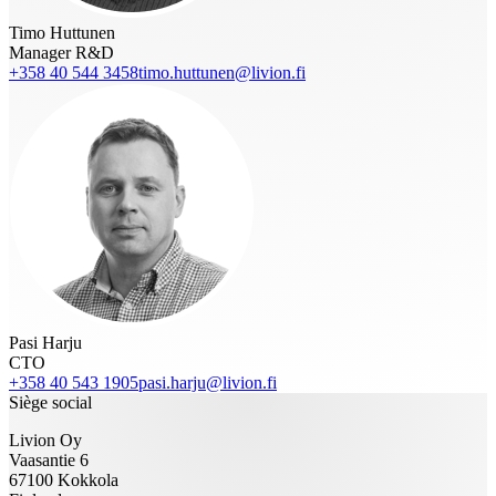
Timo Huttunen
Manager R&D
+358 40 544 3458
timo.huttunen@livion.fi
Pasi Harju
CTO
+358 40 543 1905
pasi.harju@livion.fi
Siège social
Livion Oy
Vaasantie 6
67100 Kokkola