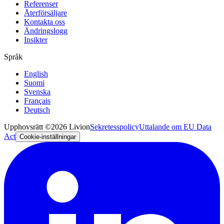
Referenser
Återförsäljare
Kontakta oss
Ändringslogg
Insikter
Språk
English
Suomi
Svenska
Français
Deutsch
Upphovsrätt ©2026 Livion
Sekretesspolicy
Uttalande om EU Data
Act
Cookie-inställningar