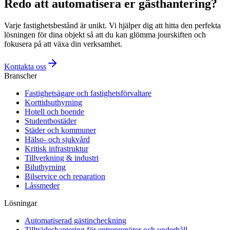
Redo att automatisera er gästhantering?
Varje fastighetsbestånd är unikt. Vi hjälper dig att hitta den perfekta
lösningen för dina objekt så att du kan glömma jourskiften och
fokusera på att växa din verksamhet.
Kontakta oss
Branscher
Fastighetsägare och fastighetsförvaltare
Korttidsuthyrning
Hotell och boende
Studentbostäder
Städer och kommuner
Hälso- och sjukvård
Kritisk infrastruktur
Tillverkning & industri
Biluthyrning
Bilservice och reparation
Låssmeder
Lösningar
Automatiserad gästincheckning
Tillträdeshantering för entreprenörer och underhåll