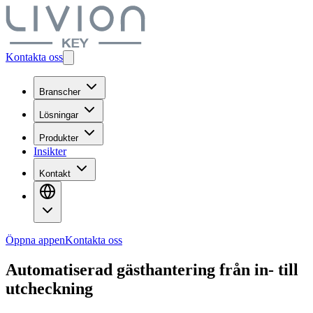
Kontakta oss
Branscher
Lösningar
Produkter
Insikter
Kontakt
Öppna appen
Kontakta oss
Automatiserad gästhantering från in- till
utcheckning