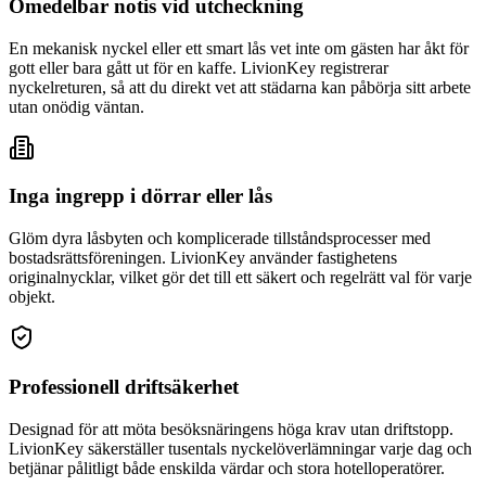
Omedelbar notis vid utcheckning
En mekanisk nyckel eller ett smart lås vet inte om gästen har åkt för
gott eller bara gått ut för en kaffe. LivionKey registrerar
nyckelreturen, så att du direkt vet att städarna kan påbörja sitt arbete
utan onödig väntan.
Inga ingrepp i dörrar eller lås
Glöm dyra låsbyten och komplicerade tillståndsprocesser med
bostadsrättsföreningen. LivionKey använder fastighetens
originalnycklar, vilket gör det till ett säkert och regelrätt val för varje
objekt.
Professionell driftsäkerhet
Designad för att möta besöksnäringens höga krav utan driftstopp.
LivionKey säkerställer tusentals nyckelöverlämningar varje dag och
betjänar pålitligt både enskilda värdar och stora hotelloperatörer.