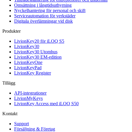
Omsättning i långtidsuthyrning
Nyckelhantering för personal och skift
Serviceautomation för verkstäder
Digitala överlämningar vid disk
Produkter
LivionKey20 för iLOQ S5
LivionKey30
LivionKey30 Utomhus
LivionKey30 EM-edition
LivionKeyOne
LivionKeyPad
LivionKey Register
Tillägg
API-integrationer
LivionMyKeys
LivionKey Access med iLOQ S50
Kontakt
Support
Försäljning & Företag