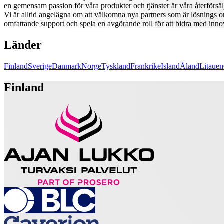
en gemensam passion för våra produkter och tjänster är våra återförsäl
Vi är alltid angelägna om att välkomna nya partners som är lösnings or
omfattande support och spela en avgörande roll för att bidra med innov
Länder
Finland
Sverige
Danmark
Norge
Tyskland
Frankrike
Island
Åland
Litauen
Finland