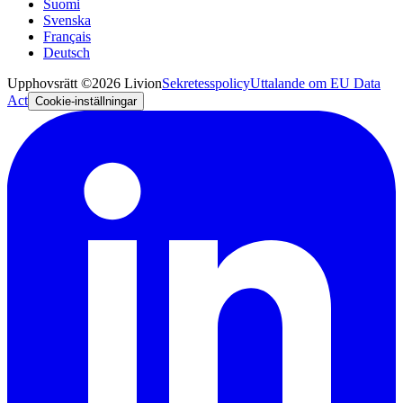
Suomi
Svenska
Français
Deutsch
Upphovsrätt ©2026 Livion
Sekretesspolicy
Uttalande om EU Data
Act
Cookie-inställningar