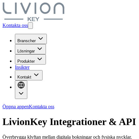
Kontakta oss
Branscher
Lösningar
Produkter
Insikter
Kontakt
Öppna appen
Kontakta oss
LivionKey Integrationer & API
Överbrygga klyftan mellan digitala bokningar och fysiska nycklar.