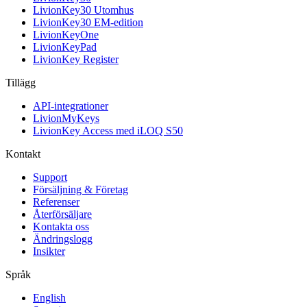
LivionKey30 Utomhus
LivionKey30 EM-edition
LivionKeyOne
LivionKeyPad
LivionKey Register
Tillägg
API-integrationer
LivionMyKeys
LivionKey Access med iLOQ S50
Kontakt
Support
Försäljning & Företag
Referenser
Återförsäljare
Kontakta oss
Ändringslogg
Insikter
Språk
English