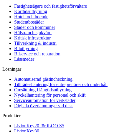
Fastighetsägare och fastighetsförvaltare
Korttidsuthyrning
Hotell och boende
Studentbostäder
Städer och kommuner
Hälso- och sjukvård
Kritisk infrastruktur
Tillverkning & industri
Biluthyrning
Bilservice och reparation
Låssmeder
Lösningar
Automatiserad gästincheckning
Tillträdeshantering för entreprenörer och underhåll
Omsättning i långtidsuthyrning
Nyckelhantering för personal och skift
Serviceautomation för verkstäder
Digitala överlämningar vid disk
Produkter
LivionKey20 för iLOQ S5
LivionKey30