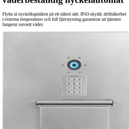
Flytta ut nyckellogistiken på ett säkert sätt. IP43-skydd, driftsäkerhet
i extrema temperaturer och full fjärrstyrning garanterar att tjänsten
fungerar oavsett väder.