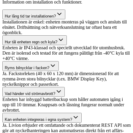
Information om installation och funktioner.
Hur lång tid tar installationen?
Installationen är enkel: enheten monteras på väggen och ansluts till
elnätet. Driftsättning och nätverksanslutning tar oftast bara ett
ögonblick.
Hur tål enheten regn och kyla?
Enheten är IP43-klassad och speciellt utvecklad för utomhusbruk.
Den är isolerad och testad för att fungera pålitligt från -40°C kyla till
+40°C värme.
Ryms bilnycklar i facken?
Ja. Fackstorleken (40 x 60 x 120 mm) är dimensionerad för att
rymma även stora bilnycklar (t.ex. BMW Display Key),
nyckelknippor och passerkort.
Vad händer vid strömavbrott?
Enheten har inbyggd batteribackup som håller automaten igång i
upp till 10 timmar. Knappsats och låsning fungerar normalt under
avbrottet.
Kan enheten integreras i egna system?
Ja. Livion erbjuder ett omfattande och dokumenterat REST API som
gör att nyckelhanteringen kan automatiseras direkt från ert affärs-