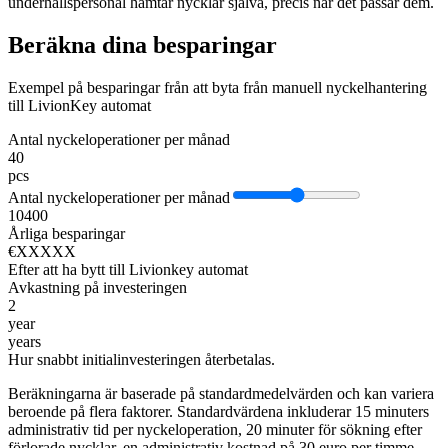
underhållspersonal hämtar nycklar själva, precis när det passar dem.
Beräkna dina besparingar
Exempel på besparingar från att byta från manuell nyckelhantering
till LivionKey automat
Antal nyckeloperationer per månad
40
pcs
Antal nyckeloperationer per månad
10
400
Årliga besparingar
€XXXXX
Efter att ha bytt till Livionkey automat
Avkastning på investeringen
2
year
years
Hur snabbt initialinvesteringen återbetalas.
Beräkningarna är baserade på standardmedelvärden och kan variera
beroende på flera faktorer. Standardvärdena inkluderar 15 minuters
administrativ tid per nyckeloperation, 20 minuter för sökning efter
förlorade nycklar, en administrativ kostnad på 30 euro per timme