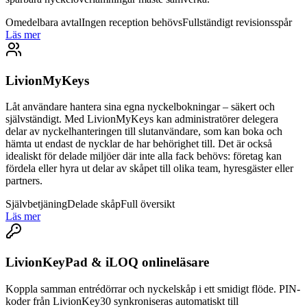
Omedelbara avtal
Ingen reception behövs
Fullständigt revisionsspår
Läs mer
LivionMyKeys
Låt användare hantera sina egna nyckelbokningar – säkert och
självständigt. Med LivionMyKeys kan administratörer delegera
delar av nyckelhanteringen till slutanvändare, som kan boka och
hämta ut endast de nycklar de har behörighet till. Det är också
idealiskt för delade miljöer där inte alla fack behövs: företag kan
fördela eller hyra ut delar av skåpet till olika team, hyresgäster eller
partners.
Självbetjäning
Delade skåp
Full översikt
Läs mer
LivionKeyPad & iLOQ onlineläsare
Koppla samman entrédörrar och nyckelskåp i ett smidigt flöde. PIN-
koder från LivionKey30 synkroniseras automatiskt till