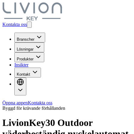
Kontakta oss
Branscher
Lösningar
Produkter
Insikter
Kontakt
Öppna appen
Kontakta oss
Byggd för krävande förhållanden
LivionKey30 Outdoor
väderbeständig nyckelautomat