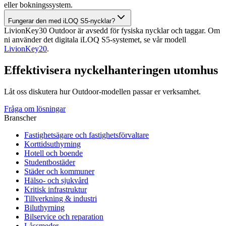
eller bokningssystem.
Fungerar den med iLOQ S5-nycklar?
LivionKey30 Outdoor är avsedd för fysiska nycklar och taggar. Om
ni använder det digitala iLOQ S5-systemet, se vår modell
LivionKey20
.
Effektivisera nyckelhanteringen utomhus
Låt oss diskutera hur Outdoor-modellen passar er verksamhet.
Fråga om lösningar
Branscher
Fastighetsägare och fastighetsförvaltare
Korttidsuthyrning
Hotell och boende
Studentbostäder
Städer och kommuner
Hälso- och sjukvård
Kritisk infrastruktur
Tillverkning & industri
Biluthyrning
Bilservice och reparation
Låssmeder