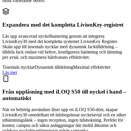
möta varierande behov.
Expandera med det kompletta LivionKey-registret
Lås upp avancerad nyckelhantering genom att integrera
LivionKey30 med det kompletta systemet LivionKey Register.
Skala upp till tusentals nycklar med dynamisk facktilldelning –
tilldela fack endast vid behov, konfigurera hämtning och lämning
per avtal, och maximera hårdvarans effektivitet.
Tusentals nycklar
Dynamisk tilldelning
Maximal effektivitet
Läs mer
Från upplåsning med iLOQ S50 till nyckel i hand –
automatiskt
När en behörig användare låser upp en iLOQ S50-dörr, skapar
LivionKey30 omedelbart ett tidsbegränsat nyckelavtal och en säker
uthämtningslänk – ingen reception, ingen tidsbokning. Perfekt för
kontor, campus och säkra anläggningar där mobil åtkomst och
spårbara nyckelöverlämningar måste samverka.