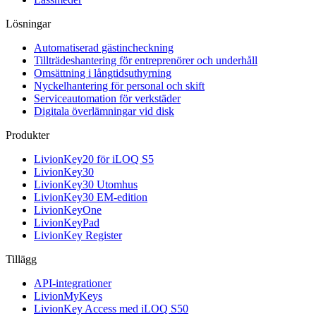
Lösningar
Automatiserad gästincheckning
Tillträdeshantering för entreprenörer och underhåll
Omsättning i långtidsuthyrning
Nyckelhantering för personal och skift
Serviceautomation för verkstäder
Digitala överlämningar vid disk
Produkter
LivionKey20 för iLOQ S5
LivionKey30
LivionKey30 Utomhus
LivionKey30 EM-edition
LivionKeyOne
LivionKeyPad
LivionKey Register
Tillägg
API-integrationer
LivionMyKeys
LivionKey Access med iLOQ S50