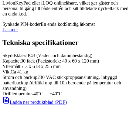
LivionKeyPad eller iLOQ onlineläsare, vilket ger gäster och
personal tillgång till både entrén och sitt tilldelade nyckelfack med
en enda kod.
Synkade PIN-koder
En enda kod
Smidig åtkomst
Läs mer
Tekniska specifikationer
Skyddsklass
IP43 (Väder- och dammbeständig)
Kapacitet
30 fack (Fackstorlek: 40 x 60 x 120 mm)
Yttermått
513 x 618 x 255 mm
Vikt
Ca 41 kg
Ström och backup
230 VAC stickproppsanslutning. Inbyggd
batteribackup (drifttid upp till 10h beroende på temperatur och
användning).
Drifttemperatur
-40°C ... +40°C
Ladda ner produktblad (PDF)