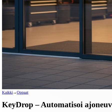
Kaikki
→
Oppaat
KeyDrop – Automatisoi ajoneuvo