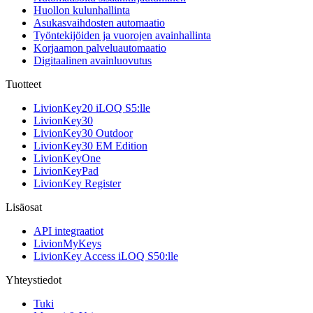
Huollon kulunhallinta
Asukasvaihdosten automaatio
Työntekijöiden ja vuorojen avainhallinta
Korjaamon palveluautomaatio
Digitaalinen avainluovutus
Tuotteet
LivionKey20 iLOQ S5:lle
LivionKey30
LivionKey30 Outdoor
LivionKey30 EM Edition
LivionKeyOne
LivionKeyPad
LivionKey Register
Lisäosat
API integraatiot
LivionMyKeys
LivionKey Access iLOQ S50:lle
Yhteystiedot
Tuki