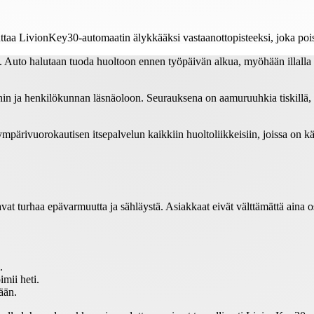
ttaa LivionKey30-automaatin älykkääksi vastaanottopisteeksi, joka pois
uto halutaan tuoda huoltoon ennen työpäivän alkua, myöhään illalla tai
ihin ja henkilökunnan läsnäoloon. Seurauksena on aamuruuhkia tiskillä,
ympärivuorokautisen itsepalvelun kaikkiin huoltoliikkeisiin, joissa on
ttavat turhaa epävarmuutta ja sähläystä. Asiakkaat eivät välttämättä aina os
.
imii heti.
ään.