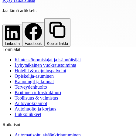
Kysy ratkaisuista
Jaa tämä artikkeli:
LinkedIn
Facebook
Kopioi linkki
Toimialat
Kiinteistönomistajat ja isännöitsijät
Lyhytaikainen vuokraustoiminta
Hotellit & majoituspalvelut
Opiskelija-asuminen
Kaupungit ja kunnat
Terveydenhuolto
Kriittinen infrastruktuuri
Teollisuus & valmistus
Autovuokraamot
Autohuolto ja korjaus
Lukkoliikkeet
Ratkaisut
Automatisoitu sisäänkirjautuminen