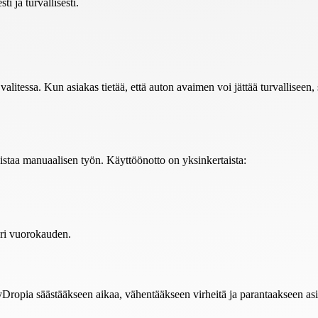
i ja turvallisesti.
alitessa. Kun asiakas tietää, että auton avaimen voi jättää turvalliseen,
istaa manuaalisen työn. Käyttöönotto on yksinkertaista:
äri vuorokauden.
Dropia säästääkseen aikaa, vähentääkseen virheitä ja parantaakseen a