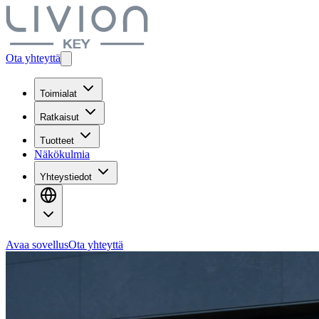
Ota yhteyttä
Toimialat
Ratkaisut
Tuotteet
Näkökulmia
Yhteystiedot
Avaa sovellus
Ota yhteyttä