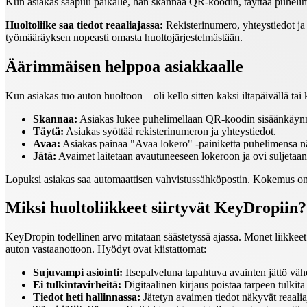
Kun asiakas saapuu paikalle, hän skannaa QR-koodin, täyttää puhelime
Huoltoliike saa tiedot reaaliajassa:
Rekisterinumero, yhteystiedot ja 
työmääräyksen nopeasti omasta huoltojärjestelmästään.
Äärimmäisen helppoa asiakkaalle
Kun asiakas tuo auton huoltoon – oli kello sitten kaksi iltapäivällä tai
Skannaa:
Asiakas lukee puhelimellaan QR-koodin sisäänkäynni
Täytä:
Asiakas syöttää rekisterinumeron ja yhteystiedot.
Avaa:
Asiakas painaa "Avaa lokero" -painiketta puhelimensa nä
Jätä:
Avaimet laitetaan avautuneeseen lokeroon ja ovi suljetaan
Lopuksi asiakas saa automaattisen vahvistussähköpostin. Kokemus on nop
Miksi huoltoliikkeet siirtyvät KeyDropiin?
KeyDropin todellinen arvo mitataan säästetyssä ajassa. Monet liikke
auton vastaanottoon. Hyödyt ovat kiistattomat:
Sujuvampi asiointi:
Itsepalveluna tapahtuva avainten jättö vähen
Ei tulkintavirheitä:
Digitaalinen kirjaus poistaa tarpeen tulkita 
Tiedot heti hallinnassa:
Jätetyn avaimen tiedot näkyvät reaalia