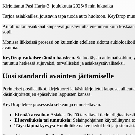
Kirjoittanut
Pasi Harju
•
3. joulukuuta 2025
•
6
min lukuaika
Tarjoa asiakkaillesi joustavin tapa tuoda auto huoltoon. KeyDrop muu
Autohuollon asiakkaat kaipaavat joustavuutta enemmän kuin koskaan. A
sopii.
Monissa liikkeissä prosessi on kuitenkin edelleen sidottu aukioloaiko
avaimia.
KeyDrop ratkaisee tämän haasteen.
Se tuo täysin automatisoidun, 
muuttuu hetkessä sujuvaksi, turvalliseksi ja asiakasystävälliseksi.
Uusi standardi avainten jättämiselle
Perinteiset postilaatikot, kirjekuoret ja käsinkirjoitetut lappuset aiheu
käsinkirjoitettujen epäselvien lappusten kanssa.
KeyDrop tekee prosessista selkeän ja ennustettavan:
Ei enää arvailua:
Asiakas täyttää tarvittavat tiedot digitaalisesti
Ei sovelluksia tai tunnuksia:
Selainpohjainen käyttöliittymä to
Täysi läpinäkyvyys:
Huoltoliike näkee tiedot heti järjestelmäst