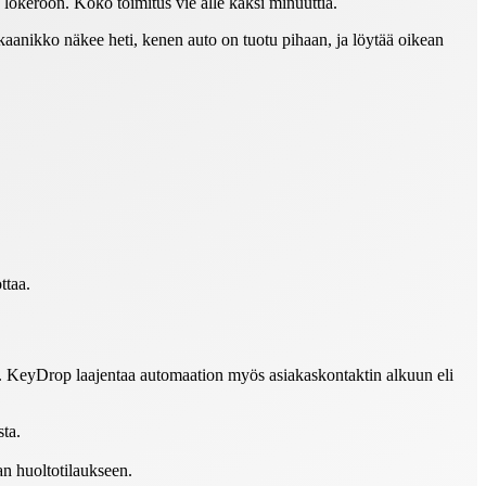
lokeroon. Koko toimitus vie alle kaksi minuuttia.
kaanikko näkee heti, kenen auto on tuotu pihaan, ja löytää oikean
ttaa.
n. KeyDrop laajentaa automaation myös asiakaskontaktin alkuun eli
sta.
an huoltotilaukseen.