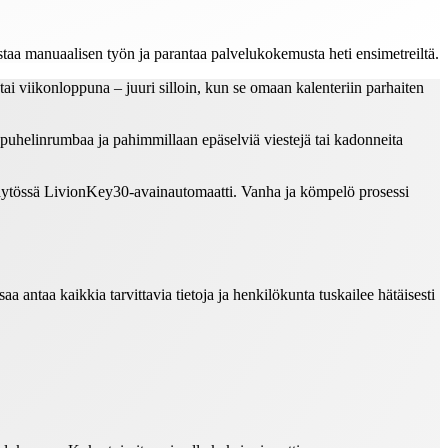
taa manuaalisen työn ja parantaa palvelukokemusta heti ensimetreiltä.
 viikonloppuna – juuri silloin, kun se omaan kalenteriin parhaiten
 puhelinrumbaa ja pahimmillaan epäselviä viestejä tai kadonneita
 käytössä LivionKey30-avainautomaatti. Vanha ja kömpelö prosessi
aa antaa kaikkia tarvittavia tietoja ja henkilökunta tuskailee hätäisesti