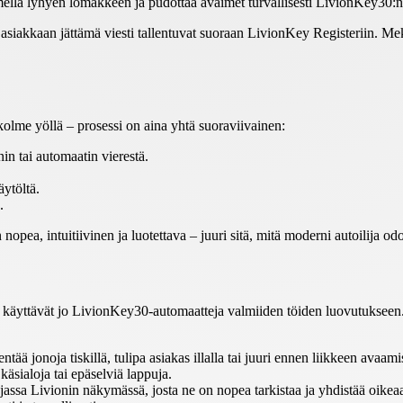
lla lyhyen lomakkeen ja pudottaa avaimet turvallisesti LivionKey30:n 
asiakkaan jättämä viesti tallentuvat suoraan LivionKey Registeriin. Me
 kolme yöllä – prosessi on aina yhtä suoraviivainen:
n tai automaatin vierestä.
ytöltä.
.
ea, intuitiivinen ja luotettava – juuri sitä, mitä moderni autoilija odo
et käyttävät jo LivionKey30-automaatteja valmiiden töiden luovutuksee
tää jonoja tiskillä, tulipa asiakas illalla tai juuri ennen liikkeen avaami
käsialoja tai epäselviä lappuja.
jassa Livionin näkymässä, josta ne on nopea tarkistaa ja yhdistää oikea