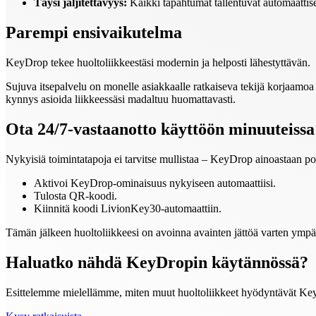
Täysi jäljitettävyys:
Kaikki tapahtumat tallentuvat automaattisest
Parempi ensivaikutelma
KeyDrop tekee huoltoliikkeestäsi modernin ja helposti lähestyttävän.
Sujuva itsepalvelu on monelle asiakkaalle ratkaiseva tekijä korjaamoa v
kynnys asioida liikkeessäsi madaltuu huomattavasti.
Ota 24/7-vastaanotto käyttöön minuuteissa
Nykyisiä toimintatapoja ei tarvitse mullistaa – KeyDrop ainoastaan po
Aktivoi KeyDrop-ominaisuus nykyiseen automaattiisi.
Tulosta QR-koodi.
Kiinnitä koodi LivionKey30-automaattiin.
Tämän jälkeen huoltoliikkeesi on avoinna avainten jättöä varten ymp
Haluatko nähdä KeyDropin käytännössä?
Esittelemme mielellämme, miten muut huoltoliikkeet hyödyntävät Key