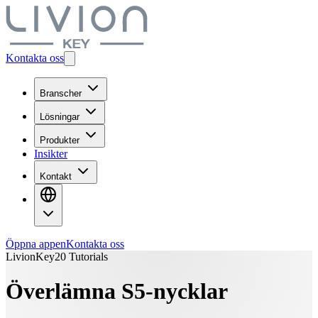
Kontakta oss
Branscher
Lösningar
Produkter
Insikter
Kontakt
Öppna appen
Kontakta oss
LivionKey20 Tutorials
Överlämna S5-nycklar