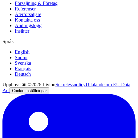
Försäljning & Företag
Referenser
Återförsäljare
Kontakta oss
Ändringslogg
Insikter
Språk
English
Suomi
Svenska
Français
Deutsch
Upphovsrätt ©2026 Livion
Sekretesspolicy
Uttalande om EU Data
Act
Cookie-inställningar