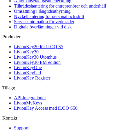
Automatiserad gästincheckning
Tillträdeshantering för entreprenörer och underhåll
Omsättning i långtidsuthyrning
Nyckelhantering för personal och skift
Serviceautomation för verkstäder
Digitala överlämningar vid disk
Produkter
LivionKey20 för iLOQ S5
LivionKey30
LivionKey30 Utomhus
LivionKey30 EM-edition
LivionKeyOne
LivionKeyPad
LivionKey Register
Tillägg
API-integrationer
LivionMyKeys
LivionKey Access med iLOQ S50
Kontakt
Support