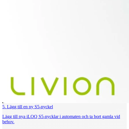
5. Lägg till en ny S5‑nyckel
Lägg till nya iLOQ S5‑nycklar i automaten och ta bort gamla vid
behov.