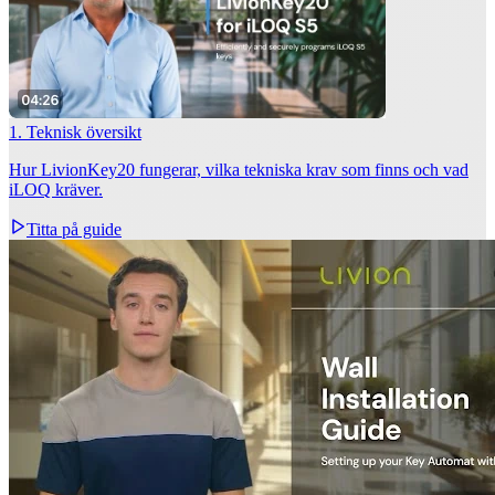
1. Teknisk översikt
Hur LivionKey20 fungerar, vilka tekniska krav som finns och vad
iLOQ kräver.
Titta på guide