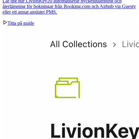
Lär dig hur LivionKey20 automatiserar nyckelutlämning och
återlämning för bokningar från Booking.com och Airbnb via Guesty
eller ett annat anslutet PMS.
Titta på guide