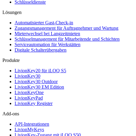
Schlüsseldienste
Lösungen
Automatisierter Gast-Check-in
Zugangsmanagement für Auftragnehmer und Wartung
Mieterwechsel bei Langzeitmieten
Schlüsselmanagement für Mitarbeitende und Schichten
Serviceautomation für Werkstätten
Digitale Schalterübergaben
Produkte
LivionKey20 für iLOQ S5
LivionKey30
LivionKey30 Outdoor
LivionKey30 EM Edition
LivionKeyOne
LivionKeyPad
LivionKey Register
Add-ons
API-Integrationen
LivionMyKeys
LivionKey-Zugang mit iLOQ S50