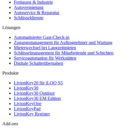
Fertigung & Industrie
Autovermietung
Autoservice & Reparatur
Schlüsseldienste
Lösungen
Automatisierter Gast-Check-in
Zugangsmanagement für Auftragnehmer und Wartung
Mieterwechsel bei Langzeitmieten
Schlüsselmanagement für Mitarbeitende und Schichten
Serviceautomation für Werkstätten
Digitale Schalterübergaben
Produkte
LivionKey20 für iLOQ S5
LivionKey30
LivionKey30 Outdoor
LivionKey30 EM Edition
LivionKeyOne
LivionKeyPad
LivionKey Register
Add-ons