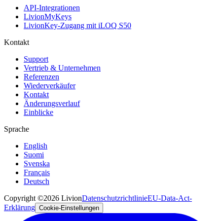
API-Integrationen
LivionMyKeys
LivionKey-Zugang mit iLOQ S50
Kontakt
Support
Vertrieb & Unternehmen
Referenzen
Wiederverkäufer
Kontakt
Änderungsverlauf
Einblicke
Sprache
English
Suomi
Svenska
Français
Deutsch
Copyright ©2026 Livion
Datenschutzrichtlinie
EU-Data-Act-
Erklärung
Cookie-Einstellungen