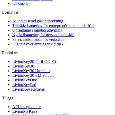
Låssmeder
Lösningar
Automatiserad gästincheckning
Tillträdeshantering för entreprenörer och underhåll
Omsättning i långtidsuthyrning
Nyckelhantering för personal och skift
Serviceautomation för verkstäder
Digitala överlämningar vid disk
Produkter
LivionKey20 för iLOQ S5
LivionKey30
LivionKey30 Utomhus
LivionKey30 EM-edition
LivionKeyOne
LivionKeyPad
LivionKey Register
Tillägg
API-integrationer
LivionMyKeys