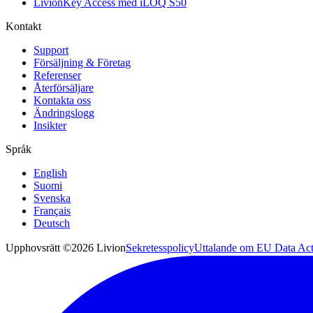
LivionKey Access med iLOQ S50
Kontakt
Support
Försäljning & Företag
Referenser
Återförsäljare
Kontakta oss
Ändringslogg
Insikter
Språk
English
Suomi
Svenska
Français
Deutsch
Upphovsrätt ©2026 Livion
Sekretesspolicy
Uttalande om EU Data Ac