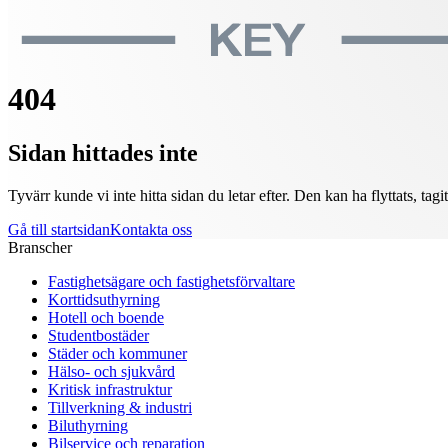
404
Sidan hittades inte
Tyvärr kunde vi inte hitta sidan du letar efter. Den kan ha flyttats, tagi
Gå till startsidan
Kontakta oss
Branscher
Fastighetsägare och fastighetsförvaltare
Korttidsuthyrning
Hotell och boende
Studentbostäder
Städer och kommuner
Hälso- och sjukvård
Kritisk infrastruktur
Tillverkning & industri
Biluthyrning
Bilservice och reparation