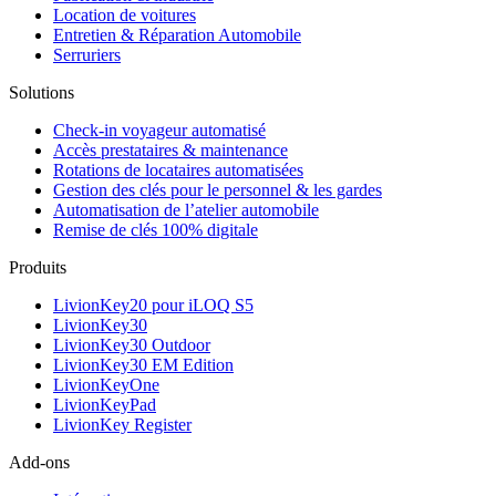
Location de voitures
Entretien & Réparation Automobile
Serruriers
Solutions
Check-in voyageur automatisé
Accès prestataires & maintenance
Rotations de locataires automatisées
Gestion des clés pour le personnel & les gardes
Automatisation de l’atelier automobile
Remise de clés 100% digitale
Produits
LivionKey20 pour iLOQ S5
LivionKey30
LivionKey30 Outdoor
LivionKey30 EM Edition
LivionKeyOne
LivionKeyPad
LivionKey Register
Add-ons