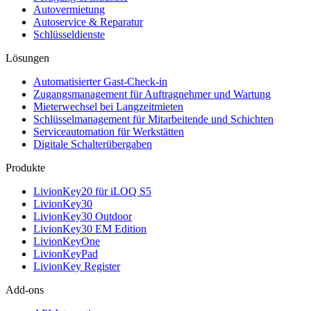
Autovermietung
Autoservice & Reparatur
Schlüsseldienste
Lösungen
Automatisierter Gast-Check-in
Zugangsmanagement für Auftragnehmer und Wartung
Mieterwechsel bei Langzeitmieten
Schlüsselmanagement für Mitarbeitende und Schichten
Serviceautomation für Werkstätten
Digitale Schalterübergaben
Produkte
LivionKey20 für iLOQ S5
LivionKey30
LivionKey30 Outdoor
LivionKey30 EM Edition
LivionKeyOne
LivionKeyPad
LivionKey Register
Add-ons