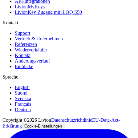
API-Integrationen
LivionMyKeys
LivionKey-Zugang mit iLOQ S50
Kontakt
Support
Vertrieb & Unternehmen
Referenzen
Wiederverkäufer
Kontakt
Änderungsverlauf
Einblicke
Sprache
English
Suomi
Svenska
Français
Deutsch
Copyright ©2026 Livion
Datenschutzrichtlinie
EU-Data-Act-
Erklärung
Cookie-Einstellungen