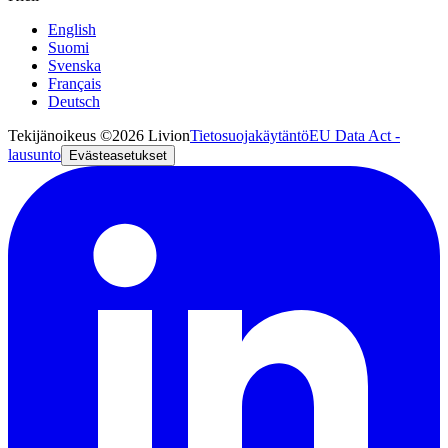
English
Suomi
Svenska
Français
Deutsch
Tekijänoikeus ©2026 Livion
Tietosuojakäytäntö
EU Data Act -
lausunto
Evästeasetukset