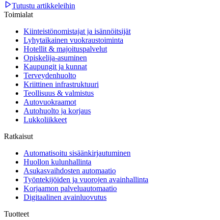
Tutustu artikkeleihin
Toimialat
Kiinteistönomistajat ja isännöitsijät
Lyhytaikainen vuokraustoiminta
Hotellit & majoituspalvelut
Opiskelija-asuminen
Kaupungit ja kunnat
Terveydenhuolto
Kriittinen infrastruktuuri
Teollisuus & valmistus
Autovuokraamot
Autohuolto ja korjaus
Lukkoliikkeet
Ratkaisut
Automatisoitu sisäänkirjautuminen
Huollon kulunhallinta
Asukasvaihdosten automaatio
Työntekijöiden ja vuorojen avainhallinta
Korjaamon palveluautomaatio
Digitaalinen avainluovutus
Tuotteet