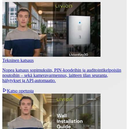
Tekninen katsaus
Nopea katsaus sopimuksiin, PIN‑koodeihin ja auditointikelpoisiin
noutoihin – sekä kameravarmennus, laitteen tilan seuranta,
hälytykset ja API‑automaatio.
Katso opetusta