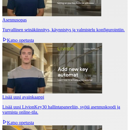
Asennusopas
Turvallinen seinäkiinnitys, käynnistys ja valmistelu konfigurointiin.
Katso opetusta
Lisää uusi avainkaappi
Lisää uusi LivionKey30 hallintapaneeliin, syötä asennuskoodi ja
varmista online‑tila.
Katso opetusta