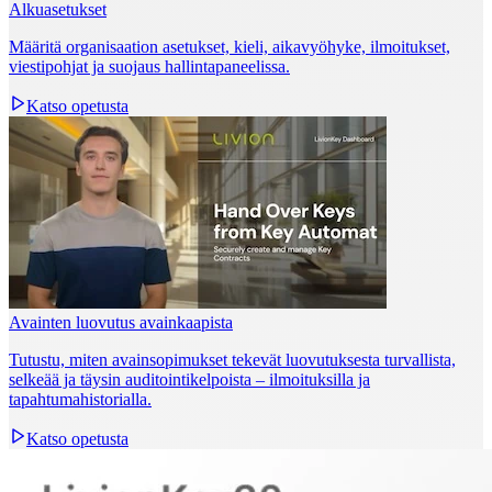
Alkuasetukset
Määritä organisaation asetukset, kieli, aikavyöhyke, ilmoitukset,
viestipohjat ja suojaus hallintapaneelissa.
Katso opetusta
Avainten luovutus avainkaapista
Tutustu, miten avainsopimukset tekevät luovutuksesta turvallista,
selkeää ja täysin auditointikelpoista – ilmoituksilla ja
tapahtumahistorialla.
Katso opetusta