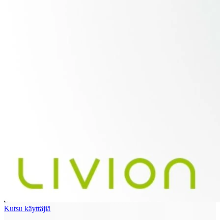
Kutsu käyttäjiä