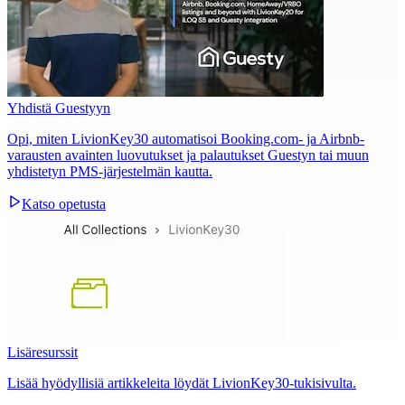
Yhdistä Guestyyn
Opi, miten LivionKey30 automatisoi Booking.com- ja Airbnb-
varausten avainten luovutukset ja palautukset Guestyn tai muun
yhdistetyn PMS-järjestelmän kautta.
Katso opetusta
Lisäresurssit
Lisää hyödyllisiä artikkeleita löydät LivionKey30-tukisivulta.