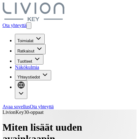
Ota yhteyttä
Toimialat
Ratkaisut
Tuotteet
Näkökulmia
Yhteystiedot
Avaa sovellus
Ota yhteyttä
LivionKey30-oppaat
Miten lisäät uuden
avainkaapin