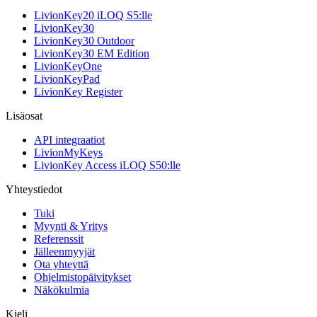
LivionKey20 iLOQ S5:lle
LivionKey30
LivionKey30 Outdoor
LivionKey30 EM Edition
LivionKeyOne
LivionKeyPad
LivionKey Register
Lisäosat
API integraatiot
LivionMyKeys
LivionKey Access iLOQ S50:lle
Yhteystiedot
Tuki
Myynti & Yritys
Referenssit
Jälleenmyyjät
Ota yhteyttä
Ohjelmistopäivitykset
Näkökulmia
Kieli