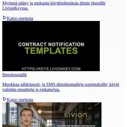
Myönnä pääsy ja mukauta käyttöoikeuksia tiimin jäsenille
LivionKeyssa.
Katso opetusta
Ilmoitusmallit
Muokkaa sähköposti‑ ja SMS‑ilmoitusmalleja sopimuksille; käytä
valmiita muuttujia ja esikatselua.
Katso opetusta