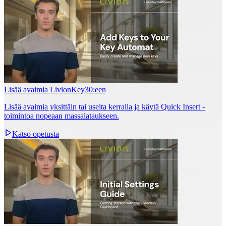
Lisää avaimia LivionKey30:een
Lisää avaimia yksittäin tai useita kerralla ja käytä Quick Insert -
toimintoa nopeaan massalataukseen.
Katso opetusta