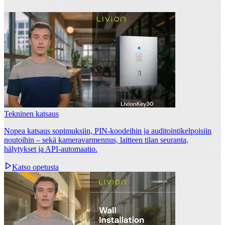
Tekninen katsaus
Nopea katsaus sopimuksiin, PIN‑koodeihin ja auditointikelpoisiin
noutoihin – sekä kameravarmennus, laitteen tilan seuranta,
hälytykset ja API‑automaatio.
Katso opetusta