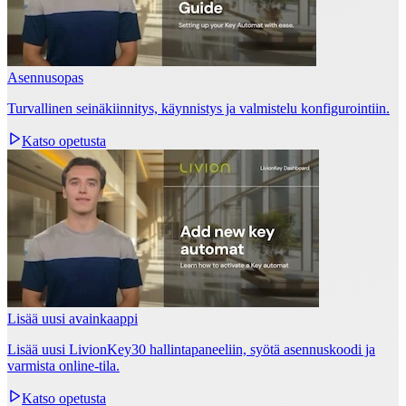
Asennusopas
Turvallinen seinäkiinnitys, käynnistys ja valmistelu konfigurointiin.
Katso opetusta
Lisää uusi avainkaappi
Lisää uusi LivionKey30 hallintapaneeliin, syötä asennuskoodi ja
varmista online‑tila.
Katso opetusta