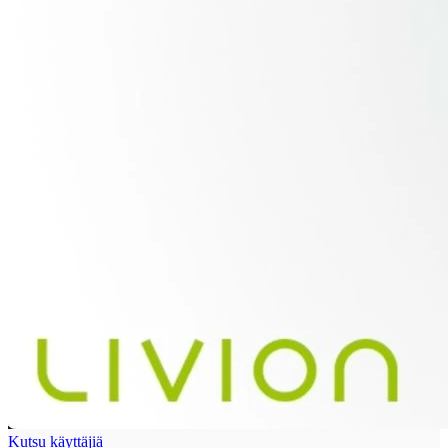
Kutsu käyttäjiä