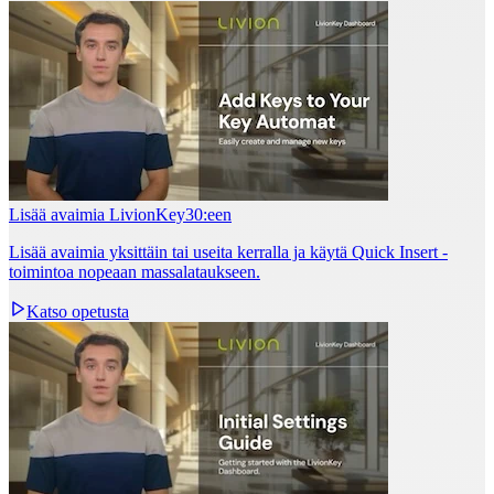
Lisää avaimia LivionKey30:een
Lisää avaimia yksittäin tai useita kerralla ja käytä Quick Insert -
toimintoa nopeaan massalataukseen.
Katso opetusta