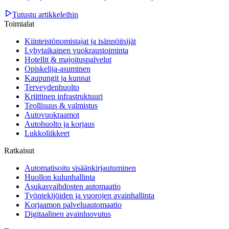
Tutustu artikkeleihin
Toimialat
Kiinteistönomistajat ja isännöitsijät
Lyhytaikainen vuokraustoiminta
Hotellit & majoituspalvelut
Opiskelija-asuminen
Kaupungit ja kunnat
Terveydenhuolto
Kriittinen infrastruktuuri
Teollisuus & valmistus
Autovuokraamot
Autohuolto ja korjaus
Lukkoliikkeet
Ratkaisut
Automatisoitu sisäänkirjautuminen
Huollon kulunhallinta
Asukasvaihdosten automaatio
Työntekijöiden ja vuorojen avainhallinta
Korjaamon palveluautomaatio
Digitaalinen avainluovutus