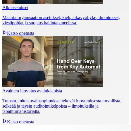
Alkuasetukset
Määritä organisaation asetukset, kieli, aikavyöhyke, ilmoitukset,
viestipohjat ja suojaus hallintapaneelissa.
Katso opetusta
Avainten luovutus avainkaapista
Tutustu, miten avainsopimukset tekevät luovutuksesta turvallista,
selkeää ja täysin auditointikelpoista – ilmoituksilla ja
tapahtumahistorialla.
Katso opetusta