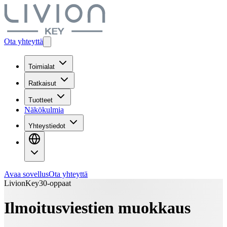
Ota yhteyttä
Toimialat
Ratkaisut
Tuotteet
Näkökulmia
Yhteystiedot
Avaa sovellus
Ota yhteyttä
LivionKey30-oppaat
Ilmoitusviestien muokkaus