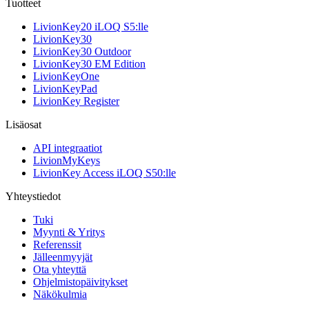
Tuotteet
LivionKey20 iLOQ S5:lle
LivionKey30
LivionKey30 Outdoor
LivionKey30 EM Edition
LivionKeyOne
LivionKeyPad
LivionKey Register
Lisäosat
API integraatiot
LivionMyKeys
LivionKey Access iLOQ S50:lle
Yhteystiedot
Tuki
Myynti & Yritys
Referenssit
Jälleenmyyjät
Ota yhteyttä
Ohjelmistopäivitykset
Näkökulmia