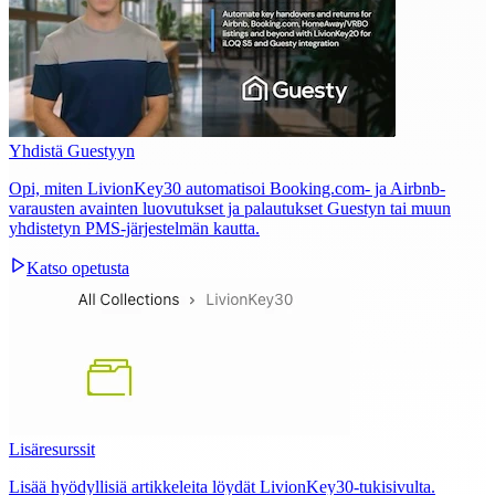
Yhdistä Guestyyn
Opi, miten LivionKey30 automatisoi Booking.com- ja Airbnb-
varausten avainten luovutukset ja palautukset Guestyn tai muun
yhdistetyn PMS-järjestelmän kautta.
Katso opetusta
Lisäresurssit
Lisää hyödyllisiä artikkeleita löydät LivionKey30-tukisivulta.