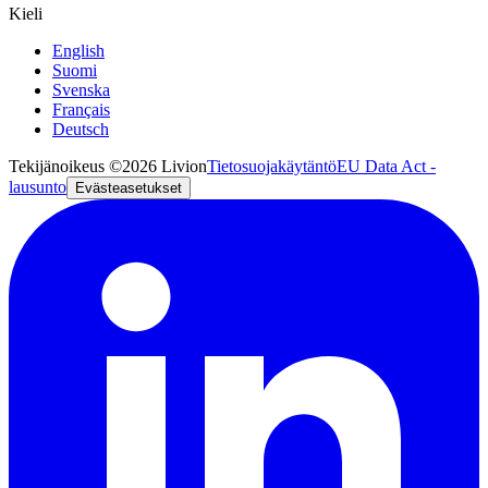
Kieli
English
Suomi
Svenska
Français
Deutsch
Tekijänoikeus ©2026 Livion
Tietosuojakäytäntö
EU Data Act -
lausunto
Evästeasetukset