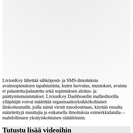
LivionKey lähettää sähköposti‑ ja SMS‑ilmoituksia
avainsopimuksen tapahtumista, kuten luovutus, muutokset, avainta
ei palautettu/palautettu sekä sopimuksen aloitus‑ ja
päättymismuistutukset. LivionKey Dashboardin mallieditorilla
ylläpitäjät voivat määrittää organisaatioyksikkökohtaiset
ilmkoitusmallit, joilla nämä viestit muodostetaan, käyttää ennalta
määritettyjä muuttujia ja esikatsella ilmoituksia esimerkkidatalla—
mahdollistaen yksityiskohtaisen räätälöinnin.
Tutustu lisää videoihin