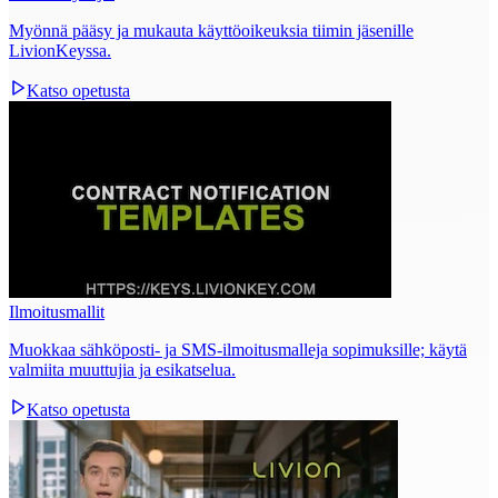
Myönnä pääsy ja mukauta käyttöoikeuksia tiimin jäsenille
LivionKeyssa.
Katso opetusta
Ilmoitusmallit
Muokkaa sähköposti‑ ja SMS‑ilmoitusmalleja sopimuksille; käytä
valmiita muuttujia ja esikatselua.
Katso opetusta