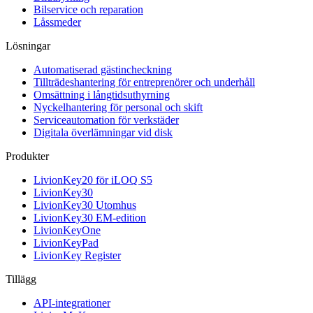
Bilservice och reparation
Låssmeder
Lösningar
Automatiserad gästincheckning
Tillträdeshantering för entreprenörer och underhåll
Omsättning i långtidsuthyrning
Nyckelhantering för personal och skift
Serviceautomation för verkstäder
Digitala överlämningar vid disk
Produkter
LivionKey20 för iLOQ S5
LivionKey30
LivionKey30 Utomhus
LivionKey30 EM-edition
LivionKeyOne
LivionKeyPad
LivionKey Register
Tillägg
API-integrationer