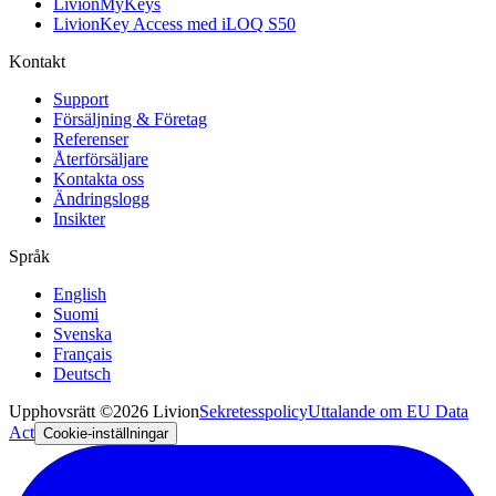
LivionMyKeys
LivionKey Access med iLOQ S50
Kontakt
Support
Försäljning & Företag
Referenser
Återförsäljare
Kontakta oss
Ändringslogg
Insikter
Språk
English
Suomi
Svenska
Français
Deutsch
Upphovsrätt ©2026 Livion
Sekretesspolicy
Uttalande om EU Data
Act
Cookie-inställningar