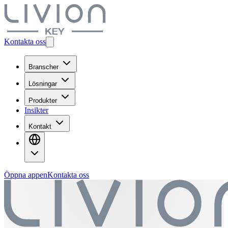
Kontakta oss
Branscher
Lösningar
Produkter
Insikter
Kontakt
Öppna appen
Kontakta oss