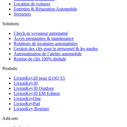
Location de voitures
Entretien & Réparation Automobile
Serruriers
Solutions
Check-in voyageur automatisé
Accès prestataires & maintenance
Rotations de locataires automatisées
Gestion des clés pour le personnel & les gardes
Automatisation de l’atelier automobile
Remise de clés 100% digitale
Produits
LivionKey20 pour iLOQ S5
LivionKey30
LivionKey30 Outdoor
LivionKey30 EM Edition
LivionKeyOne
LivionKeyPad
LivionKey Register
Add-ons