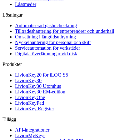
Låssmeder
Lösningar
Automatiserad gästincheckning
Tillträdeshantering för entreprenörer och underhåll
Omsättning i långtidsuthyrning
Nyckelhantering för personal och skift
Serviceautomation för verkstäder
Digitala överlämningar vid disk
Produkter
LivionKey20 för iLOQ S5
LivionKey30
LivionKey30 Utomhus
LivionKey30 EM-edition
LivionKeyOne
LivionKeyPad
LivionKey Register
Tillägg
API-integrationer
LivionMyKeys