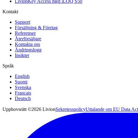
LivionKey Access med iLOQ S50
Kontakt
Support
Försäljning & Företag
Referenser
Återförsäljare
Kontakta oss
Ändringslogg
Insikter
Språk
English
Suomi
Svenska
Français
Deutsch
Upphovsrätt ©2026 Livion
Sekretesspolicy
Uttalande om EU Data Ac