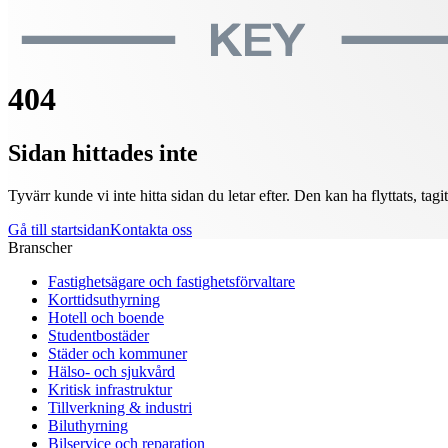
404
Sidan hittades inte
Tyvärr kunde vi inte hitta sidan du letar efter. Den kan ha flyttats, tagi
Gå till startsidan
Kontakta oss
Branscher
Fastighetsägare och fastighetsförvaltare
Korttidsuthyrning
Hotell och boende
Studentbostäder
Städer och kommuner
Hälso- och sjukvård
Kritisk infrastruktur
Tillverkning & industri
Biluthyrning
Bilservice och reparation