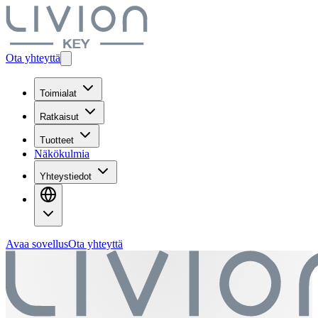
Ota yhteyttä
Toimialat
Ratkaisut
Tuotteet
Näkökulmia
Yhteystiedot
Avaa sovellus
Ota yhteyttä