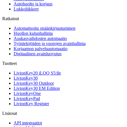
Autohuolto ja korjaus
Lukkoliikkeet
Ratkaisut
Automatisoitu sisäänkirjautuminen
Huollon kulunhallinta
Asukasvaihdosten automaatio
Työntekijöiden ja vuorojen avainhallinta
Korjaamon palveluautomaatio
Digitaalinen avainluovutus
Tuotteet
LivionKey20 iLOQ S5:lle
LivionKey30
LivionKey30 Outdoor
LivionKey30 EM Edition
LivionKeyOne
LivionKeyPad
LivionKey Register
Lisäosat
API integraatiot