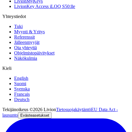
LivionMyKeys
LivionKey Access iLOQ S50:lle
Yhteystiedot
Tuki
Myynti & Yritys
Referenssit
Jälleenmyyjät
Ota yhteyttä
Ohjelmistopäivitykset
Näkökulmia
Kieli
English
Suomi
Svenska
Français
Deutsch
Tekijänoikeus ©2026 Livion
Tietosuojakäytäntö
EU Data Act -
lausunto
Evästeasetukset