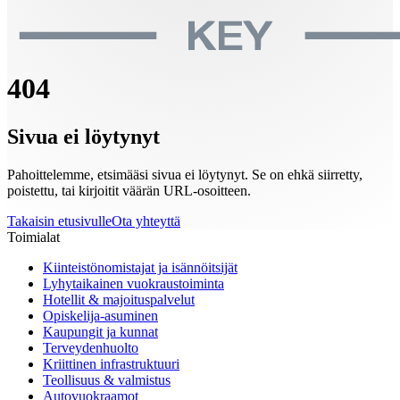
404
Sivua ei löytynyt
Pahoittelemme, etsimääsi sivua ei löytynyt. Se on ehkä siirretty,
poistettu, tai kirjoitit väärän URL-osoitteen.
Takaisin etusivulle
Ota yhteyttä
Toimialat
Kiinteistönomistajat ja isännöitsijät
Lyhytaikainen vuokraustoiminta
Hotellit & majoituspalvelut
Opiskelija-asuminen
Kaupungit ja kunnat
Terveydenhuolto
Kriittinen infrastruktuuri
Teollisuus & valmistus
Autovuokraamot