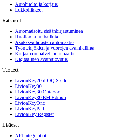
Autohuolto ja korjaus
Lukkoliikkeet
Ratkaisut
Automatisoitu sisäänkirjautuminen
Huollon kulunhallinta
Asukasvaihdosten automaatio
Työntekijöiden ja vuorojen avainhallinta
Korjaamon palveluautomaatio
Digitaalinen avainluovutus
Tuotteet
LivionKey20 iLOQ S5:lle
LivionKey30
LivionKey30 Outdoor
LivionKey30 EM Edition
LivionKeyOne
LivionKeyPad
LivionKey Register
Lisäosat
API integraatiot