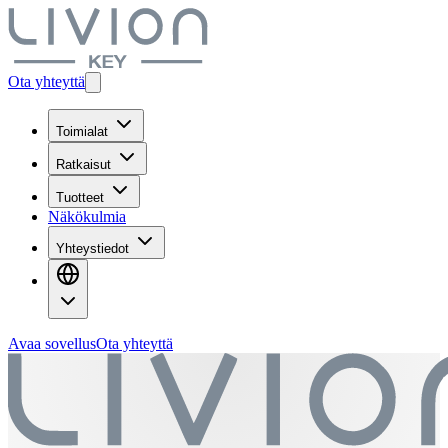
Ota yhteyttä
Toimialat
Ratkaisut
Tuotteet
Näkökulmia
Yhteystiedot
Avaa sovellus
Ota yhteyttä