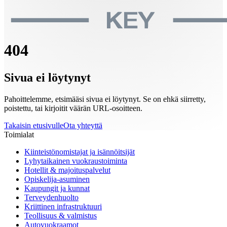
404
Sivua ei löytynyt
Pahoittelemme, etsimääsi sivua ei löytynyt. Se on ehkä siirretty,
poistettu, tai kirjoitit väärän URL-osoitteen.
Takaisin etusivulle
Ota yhteyttä
Toimialat
Kiinteistönomistajat ja isännöitsijät
Lyhytaikainen vuokraustoiminta
Hotellit & majoituspalvelut
Opiskelija-asuminen
Kaupungit ja kunnat
Terveydenhuolto
Kriittinen infrastruktuuri
Teollisuus & valmistus
Autovuokraamot