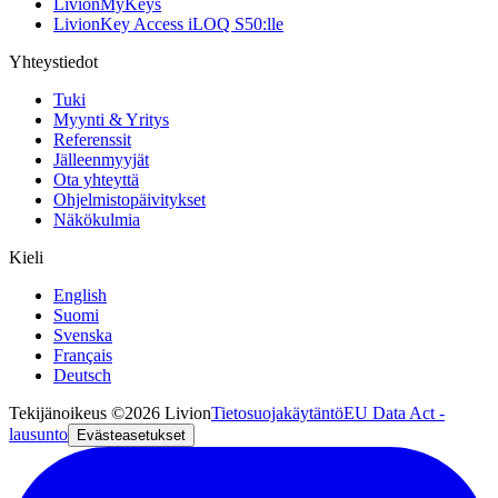
LivionMyKeys
LivionKey Access iLOQ S50:lle
Yhteystiedot
Tuki
Myynti & Yritys
Referenssit
Jälleenmyyjät
Ota yhteyttä
Ohjelmistopäivitykset
Näkökulmia
Kieli
English
Suomi
Svenska
Français
Deutsch
Tekijänoikeus ©2026 Livion
Tietosuojakäytäntö
EU Data Act -
lausunto
Evästeasetukset