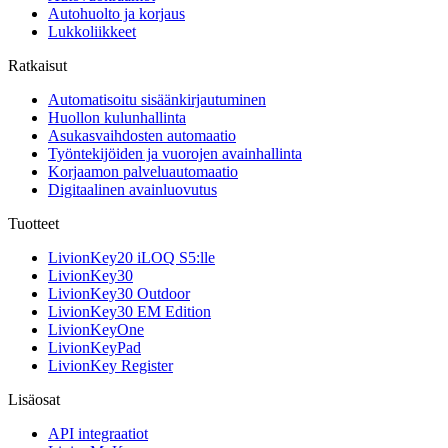
Autohuolto ja korjaus
Lukkoliikkeet
Ratkaisut
Automatisoitu sisäänkirjautuminen
Huollon kulunhallinta
Asukasvaihdosten automaatio
Työntekijöiden ja vuorojen avainhallinta
Korjaamon palveluautomaatio
Digitaalinen avainluovutus
Tuotteet
LivionKey20 iLOQ S5:lle
LivionKey30
LivionKey30 Outdoor
LivionKey30 EM Edition
LivionKeyOne
LivionKeyPad
LivionKey Register
Lisäosat
API integraatiot