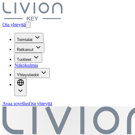
Ota yhteyttä
Toimialat
Ratkaisut
Tuotteet
Näkökulmia
Yhteystiedot
Avaa sovellus
Ota yhteyttä