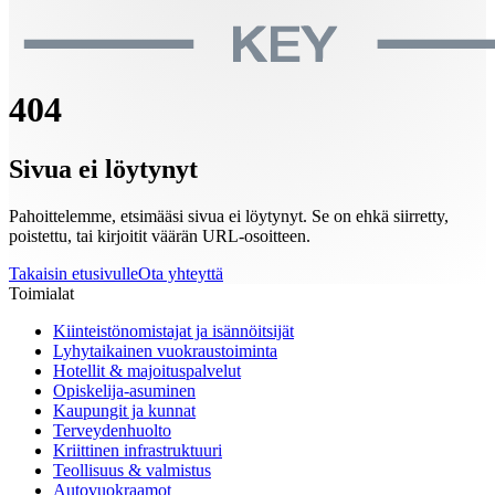
404
Sivua ei löytynyt
Pahoittelemme, etsimääsi sivua ei löytynyt. Se on ehkä siirretty,
poistettu, tai kirjoitit väärän URL-osoitteen.
Takaisin etusivulle
Ota yhteyttä
Toimialat
Kiinteistönomistajat ja isännöitsijät
Lyhytaikainen vuokraustoiminta
Hotellit & majoituspalvelut
Opiskelija-asuminen
Kaupungit ja kunnat
Terveydenhuolto
Kriittinen infrastruktuuri
Teollisuus & valmistus
Autovuokraamot