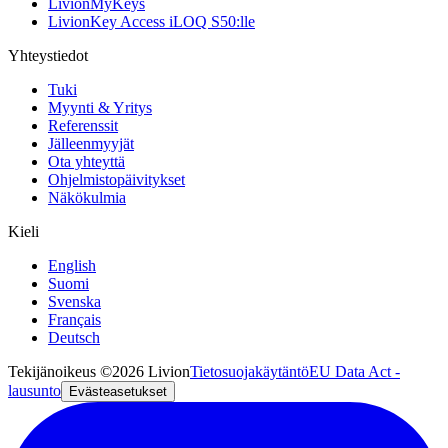
LivionMyKeys
LivionKey Access iLOQ S50:lle
Yhteystiedot
Tuki
Myynti & Yritys
Referenssit
Jälleenmyyjät
Ota yhteyttä
Ohjelmistopäivitykset
Näkökulmia
Kieli
English
Suomi
Svenska
Français
Deutsch
Tekijänoikeus ©2026 Livion
Tietosuojakäytäntö
EU Data Act -
lausunto
Evästeasetukset