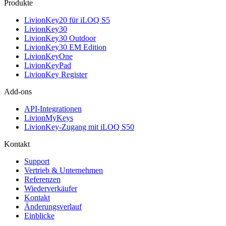
Produkte
LivionKey20 für iLOQ S5
LivionKey30
LivionKey30 Outdoor
LivionKey30 EM Edition
LivionKeyOne
LivionKeyPad
LivionKey Register
Add-ons
API-Integrationen
LivionMyKeys
LivionKey-Zugang mit iLOQ S50
Kontakt
Support
Vertrieb & Unternehmen
Referenzen
Wiederverkäufer
Kontakt
Änderungsverlauf
Einblicke