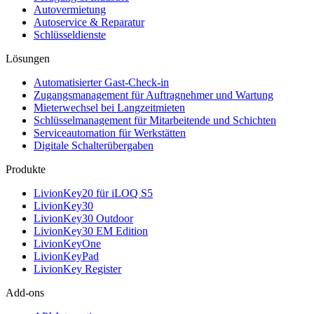
Autovermietung
Autoservice & Reparatur
Schlüsseldienste
Lösungen
Automatisierter Gast-Check-in
Zugangsmanagement für Auftragnehmer und Wartung
Mieterwechsel bei Langzeitmieten
Schlüsselmanagement für Mitarbeitende und Schichten
Serviceautomation für Werkstätten
Digitale Schalterübergaben
Produkte
LivionKey20 für iLOQ S5
LivionKey30
LivionKey30 Outdoor
LivionKey30 EM Edition
LivionKeyOne
LivionKeyPad
LivionKey Register
Add-ons