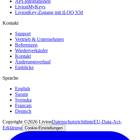
API-Integrationen
LivionMyKeys
LivionKey-Zugang mit iLOQ S50
Kontakt
Support
Vertrieb & Unternehmen
Referenzen
Wiederverkäufer
Kontakt
Änderungsverlauf
Einblicke
Sprache
English
Suomi
Svenska
Français
Deutsch
Copyright ©2026 Livion
Datenschutzrichtlinie
EU-Data-Act-
Erklärung
Cookie-Einstellungen