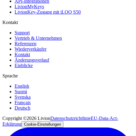
API-Integrationen
LivionMyKeys
LivionKey-Zugang mit iLOQ S50
Kontakt
Support
Vertrieb & Unternehmen
Referenzen
Wiederverkäufer
Kontakt
Änderungsverlauf
Einblicke
Sprache
English
Suomi
Svenska
Français
Deutsch
Copyright ©2026 Livion
Datenschutzrichtlinie
EU-Data-Act-
Erklärung
Cookie-Einstellungen