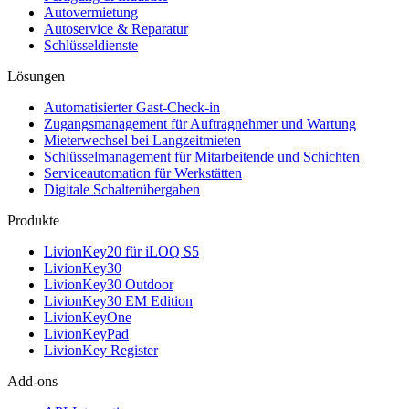
Autovermietung
Autoservice & Reparatur
Schlüsseldienste
Lösungen
Automatisierter Gast-Check-in
Zugangsmanagement für Auftragnehmer und Wartung
Mieterwechsel bei Langzeitmieten
Schlüsselmanagement für Mitarbeitende und Schichten
Serviceautomation für Werkstätten
Digitale Schalterübergaben
Produkte
LivionKey20 für iLOQ S5
LivionKey30
LivionKey30 Outdoor
LivionKey30 EM Edition
LivionKeyOne
LivionKeyPad
LivionKey Register
Add-ons