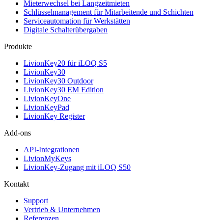
Mieterwechsel bei Langzeitmieten
Schlüsselmanagement für Mitarbeitende und Schichten
Serviceautomation für Werkstätten
Digitale Schalterübergaben
Produkte
LivionKey20 für iLOQ S5
LivionKey30
LivionKey30 Outdoor
LivionKey30 EM Edition
LivionKeyOne
LivionKeyPad
LivionKey Register
Add-ons
API-Integrationen
LivionMyKeys
LivionKey-Zugang mit iLOQ S50
Kontakt
Support
Vertrieb & Unternehmen
Referenzen