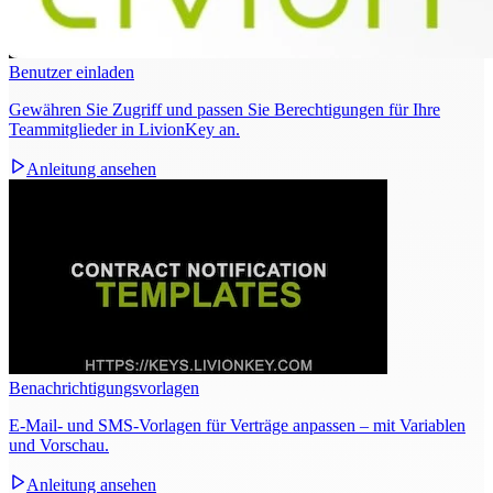
Benutzer einladen
Gewähren Sie Zugriff und passen Sie Berechtigungen für Ihre
Teammitglieder in LivionKey an.
Anleitung ansehen
Benachrichtigungsvorlagen
E‑Mail‑ und SMS‑Vorlagen für Verträge anpassen – mit Variablen
und Vorschau.
Anleitung ansehen