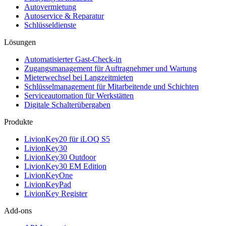
Autovermietung
Autoservice & Reparatur
Schlüsseldienste
Lösungen
Automatisierter Gast-Check-in
Zugangsmanagement für Auftragnehmer und Wartung
Mieterwechsel bei Langzeitmieten
Schlüsselmanagement für Mitarbeitende und Schichten
Serviceautomation für Werkstätten
Digitale Schalterübergaben
Produkte
LivionKey20 für iLOQ S5
LivionKey30
LivionKey30 Outdoor
LivionKey30 EM Edition
LivionKeyOne
LivionKeyPad
LivionKey Register
Add-ons