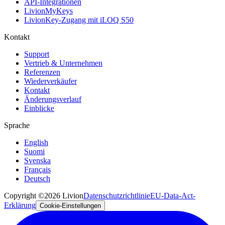
API-Integrationen
LivionMyKeys
LivionKey-Zugang mit iLOQ S50
Kontakt
Support
Vertrieb & Unternehmen
Referenzen
Wiederverkäufer
Kontakt
Änderungsverlauf
Einblicke
Sprache
English
Suomi
Svenska
Français
Deutsch
Copyright ©2026 Livion
Datenschutzrichtlinie
EU-Data-Act-
Erklärung
Cookie-Einstellungen