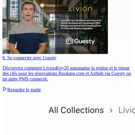
8. Se connecter avec Guesty
Découvrez comment LivionKey20 automatise la remise et le retour
des clés pour les réservations Booking.com et Airbnb via Guesty ou
un autre PMS connecté.
Regarder le guide