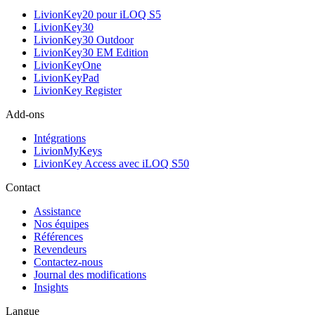
LivionKey20 pour iLOQ S5
LivionKey30
LivionKey30 Outdoor
LivionKey30 EM Edition
LivionKeyOne
LivionKeyPad
LivionKey Register
Add-ons
Intégrations
LivionMyKeys
LivionKey Access avec iLOQ S50
Contact
Assistance
Nos équipes
Références
Revendeurs
Contactez-nous
Journal des modifications
Insights
Langue