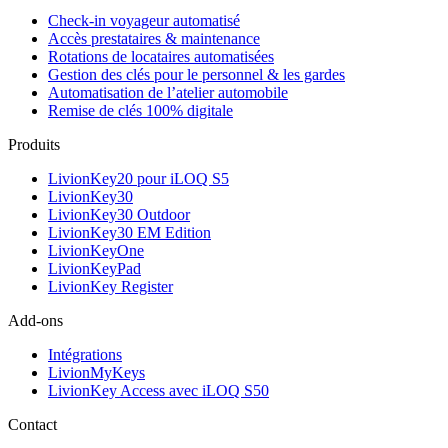
Check-in voyageur automatisé
Accès prestataires & maintenance
Rotations de locataires automatisées
Gestion des clés pour le personnel & les gardes
Automatisation de l’atelier automobile
Remise de clés 100% digitale
Produits
LivionKey20 pour iLOQ S5
LivionKey30
LivionKey30 Outdoor
LivionKey30 EM Edition
LivionKeyOne
LivionKeyPad
LivionKey Register
Add-ons
Intégrations
LivionMyKeys
LivionKey Access avec iLOQ S50
Contact