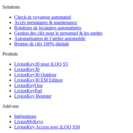
Solutions
Check-in voyageur automatisé
Accès prestataires & maintenance
Rotations de locataires automatisées
Gestion des clés pour le personnel & les gardes
Automatisation de l’atelier automobile
Remise de clés 100% digitale
Produits
LivionKey20 pour iLOQ S5
LivionKey30
LivionKey30 Outdoor
LivionKey30 EM Edition
LivionKeyOne
LivionKeyPad
LivionKey Register
Add-ons
Intégrations
LivionMyKeys
LivionKey Access avec iLOQ S50