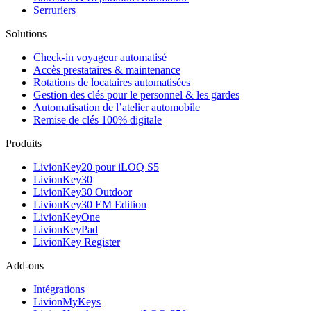
Serruriers
Solutions
Check-in voyageur automatisé
Accès prestataires & maintenance
Rotations de locataires automatisées
Gestion des clés pour le personnel & les gardes
Automatisation de l’atelier automobile
Remise de clés 100% digitale
Produits
LivionKey20 pour iLOQ S5
LivionKey30
LivionKey30 Outdoor
LivionKey30 EM Edition
LivionKeyOne
LivionKeyPad
LivionKey Register
Add-ons
Intégrations
LivionMyKeys