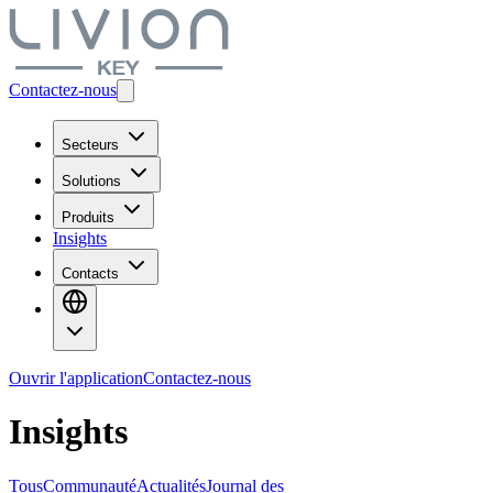
Contactez-nous
Secteurs
Solutions
Produits
Insights
Contacts
Ouvrir l'application
Contactez-nous
Insights
Tous
Communauté
Actualités
Journal des