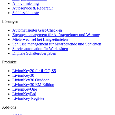
Autovermietung
Autoservice & Reparatur
Schlüsseldienste
Lösungen
Automatisierter Gast-Check-in
Zugangsmanagement für Auftragnehmer und Wartung
Mieterwechsel bei Langzeitmieten
Schlüsselmanagement für Mitarbeitende und Schichten
Serviceautomation für Werkstätten
Digitale Schalterübergaben
Produkte
LivionKey20 für iLOQ S5
LivionKey30
LivionKey30 Outdoor
LivionKey30 EM Edition
LivionKeyOne
LivionKeyPad
LivionKey Register
Add-ons