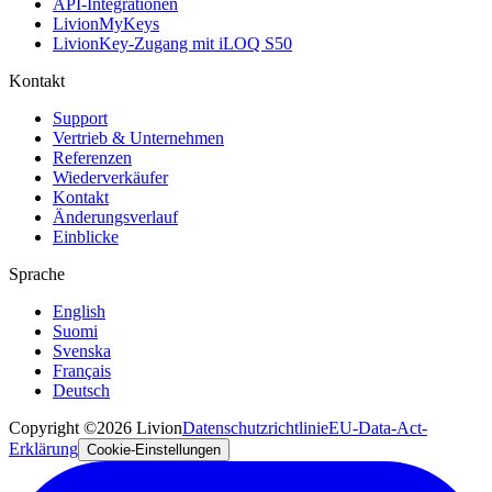
API-Integrationen
LivionMyKeys
LivionKey-Zugang mit iLOQ S50
Kontakt
Support
Vertrieb & Unternehmen
Referenzen
Wiederverkäufer
Kontakt
Änderungsverlauf
Einblicke
Sprache
English
Suomi
Svenska
Français
Deutsch
Copyright ©2026 Livion
Datenschutzrichtlinie
EU-Data-Act-
Erklärung
Cookie-Einstellungen